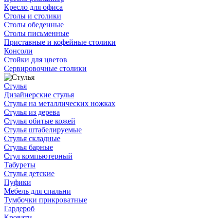
Кресло для офиса
Столы и столики
Столы обеденные
Столы письменные
Приставные и кофейные столики
Консоли
Стойки для цветов
Сервировочные столики
Стулья
Дизайнерские стулья
Стулья на металлических ножках
Стулья из дерева
Стулья обитые кожей
Стулья штабелируемые
Стулья складные
Стулья барные
Стул компьютерный
Табуреты
Стулья детские
Пуфики
Мебель для спальни
Тумбочки прикроватные
Гардероб
Кровати