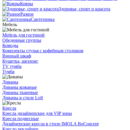
Ковры
Здоровье, спорт и красота
Разное
Сантехника
Мебель
Мебель для гостиной
Обеденные группы
Комоды
Комплекты стулья с кофейным столиком
Винный шкаф
Кушетка, шезлонг
TV тумба
Тумба
Диваны
Диваны кожаные
Диваны тканевые
Диваны в стиле Loft
Кресла
Кресла дизайнерские для VIP зоны
Кресла подвесные
Дизайнерские кресла в стиле IMOLA BoConcept
Кресло реклайнер