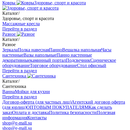
Ковры
Здоровье, спорт и красота
Каталог
/
Здоровье, спорт и красота
Массажные кресла
Перейти в раздел
Разное
Каталог
/
Разное
Зеркала
Полка навесная
Панно
Вешалка напольная
Часы
настенные
Вазы напольные
Панно настенные
декоративные
каминный портал
Подсвечник
Сценическое
оборудование
Торговое оборудование
Стол офисный
Перейти в раздел
Сантехника
Каталог
/
Сантехника
Ванна
Мойки для кухни
Перейти в раздел
Договор-оферта (для частных лиц)
Агентский договор оферта
(для юрлиц)
ОПТОВЫМ ПОКУПАТЕЛЯМ
Как сделать
заказ
Оплата и доставка
Политика безопасности
Полезная
информация
Контакты
shop@e-mall.su
shop@e-mall.su