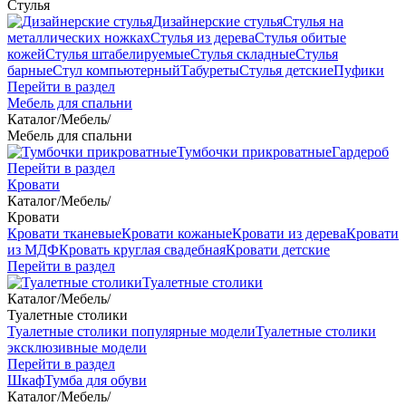
Стулья
Дизайнерские стулья
Стулья на
металлических ножках
Стулья из дерева
Стулья обитые
кожей
Стулья штабелируемые
Стулья складные
Стулья
барные
Стул компьютерный
Табуреты
Стулья детские
Пуфики
Перейти в раздел
Мебель для спальни
Каталог
/
Мебель
/
Мебель для спальни
Тумбочки прикроватные
Гардероб
Перейти в раздел
Кровати
Каталог
/
Мебель
/
Кровати
Кровати тканевые
Кровати кожаные
Кровати из дерева
Кровати
из МДФ
Кровать круглая свадебная
Кровати детские
Перейти в раздел
Туалетные столики
Каталог
/
Мебель
/
Туалетные столики
Туалетные столики популярные модели
Туалетные столики
эксклюзивные модели
Перейти в раздел
Шкаф
Тумба для обуви
Каталог
/
Мебель
/