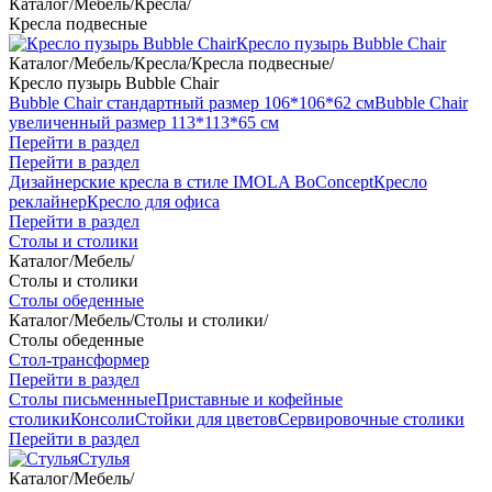
Каталог
/
Мебель
/
Кресла
/
Кресла подвесные
Кресло пузырь Bubble Chair
Каталог
/
Мебель
/
Кресла
/
Кресла подвесные
/
Кресло пузырь Bubble Chair
Bubble Chair стандартный размер 106*106*62 см
Bubble Chair
увеличенный размер 113*113*65 см
Перейти в раздел
Перейти в раздел
Дизайнерские кресла в стиле IMOLA BoConcept
Кресло
реклайнер
Кресло для офиса
Перейти в раздел
Столы и столики
Каталог
/
Мебель
/
Столы и столики
Столы обеденные
Каталог
/
Мебель
/
Столы и столики
/
Столы обеденные
Стол-трансформер
Перейти в раздел
Столы письменные
Приставные и кофейные
столики
Консоли
Стойки для цветов
Сервировочные столики
Перейти в раздел
Стулья
Каталог
/
Мебель
/