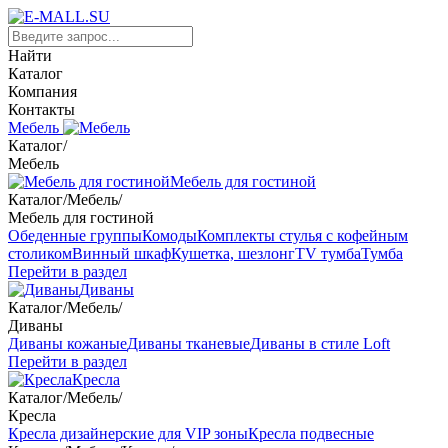
Найти
Каталог
Компания
Контакты
Мебель
Каталог
/
Мебель
Мебель для гостиной
Каталог
/
Мебель
/
Мебель для гостиной
Обеденные группы
Комоды
Комплекты стулья с кофейным
столиком
Винный шкаф
Кушетка, шезлонг
TV тумба
Тумба
Перейти в раздел
Диваны
Каталог
/
Мебель
/
Диваны
Диваны кожаные
Диваны тканевые
Диваны в стиле Loft
Перейти в раздел
Кресла
Каталог
/
Мебель
/
Кресла
Кресла дизайнерские для VIP зоны
Кресла подвесные