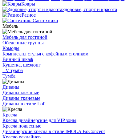
Ковры
Здоровье, спорт и красота
Разное
Сантехника
Мебель
Мебель для гостиной
Обеденные группы
Комоды
Комплекты стулья с кофейным столиком
Винный шкаф
Кушетка, шезлонг
TV тумба
Тумба
Диваны
Диваны кожаные
Диваны тканевые
Диваны в стиле Loft
Кресла
Кресла дизайнерские для VIP зоны
Кресла подвесные
Дизайнерские кресла в стиле IMOLA BoConcept
Кресло реклайнер