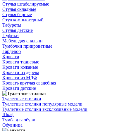
Стулья штабелируемые
Стулья складные
Стулья барные
Стул компьютерный
Табуреты
Стулья детские
Пуфики
Мебель для спальни
Тумбочки прикроватные
Гардероб
Кровати
Кровати тканевые
Кровати кожаные
Кровати из дерева
Кровати из МДФ
Кровать круглая свадебная
Кровати детские
Туалетные столики
Туалетные столики популярные модели
Туалетные столики эксклюзивные модели
Шкаф
Тумба для обуви
Обувница