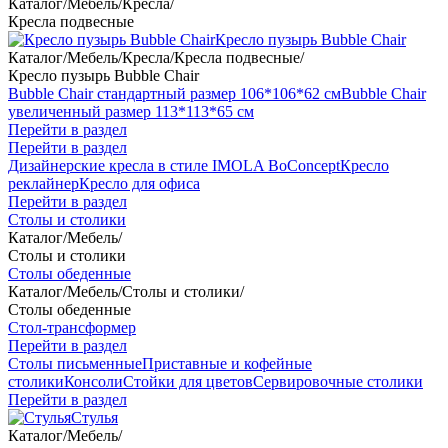
Каталог
/
Мебель
/
Кресла
/
Кресла подвесные
Кресло пузырь Bubble Chair
Каталог
/
Мебель
/
Кресла
/
Кресла подвесные
/
Кресло пузырь Bubble Chair
Bubble Chair стандартный размер 106*106*62 см
Bubble Chair
увеличенный размер 113*113*65 см
Перейти в раздел
Перейти в раздел
Дизайнерские кресла в стиле IMOLA BoConcept
Кресло
реклайнер
Кресло для офиса
Перейти в раздел
Столы и столики
Каталог
/
Мебель
/
Столы и столики
Столы обеденные
Каталог
/
Мебель
/
Столы и столики
/
Столы обеденные
Стол-трансформер
Перейти в раздел
Столы письменные
Приставные и кофейные
столики
Консоли
Стойки для цветов
Сервировочные столики
Перейти в раздел
Стулья
Каталог
/
Мебель
/