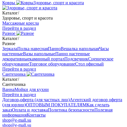
Ковры
Здоровье, спорт и красота
Каталог
/
Здоровье, спорт и красота
Массажные кресла
Перейти в раздел
Разное
Каталог
/
Разное
Зеркала
Полка навесная
Панно
Вешалка напольная
Часы
настенные
Вазы напольные
Панно настенные
декоративные
каминный портал
Подсвечник
Сценическое
оборудование
Торговое оборудование
Стол офисный
Перейти в раздел
Сантехника
Каталог
/
Сантехника
Ванна
Мойки для кухни
Перейти в раздел
Договор-оферта (для частных лиц)
Агентский договор оферта
(для юрлиц)
ОПТОВЫМ ПОКУПАТЕЛЯМ
Как сделать
заказ
Оплата и доставка
Политика безопасности
Полезная
информация
Контакты
shop@e-mall.su
shop@e-mall.su