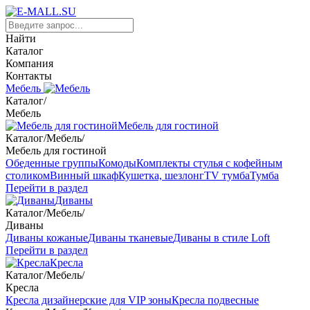
Найти
Каталог
Компания
Контакты
Мебель
Каталог
/
Мебель
Мебель для гостиной
Каталог
/
Мебель
/
Мебель для гостиной
Обеденные группы
Комоды
Комплекты стулья с кофейным
столиком
Винный шкаф
Кушетка, шезлонг
TV тумба
Тумба
Перейти в раздел
Диваны
Каталог
/
Мебель
/
Диваны
Диваны кожаные
Диваны тканевые
Диваны в стиле Loft
Перейти в раздел
Кресла
Каталог
/
Мебель
/
Кресла
Кресла дизайнерские для VIP зоны
Кресла подвесные