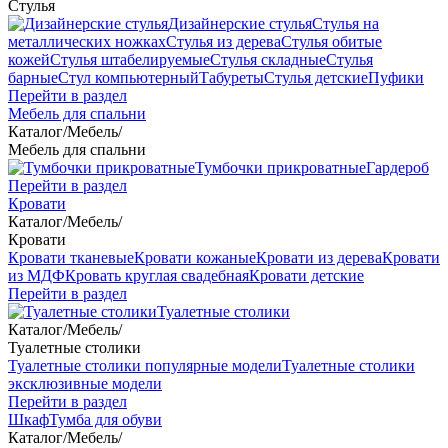
Стулья
Дизайнерские стулья
Стулья на
металлических ножках
Стулья из дерева
Стулья обитые
кожей
Стулья штабелируемые
Стулья складные
Стулья
барные
Стул компьютерный
Табуреты
Стулья детские
Пуфики
Перейти в раздел
Мебель для спальни
Каталог
/
Мебель
/
Мебель для спальни
Тумбочки прикроватные
Гардероб
Перейти в раздел
Кровати
Каталог
/
Мебель
/
Кровати
Кровати тканевые
Кровати кожаные
Кровати из дерева
Кровати
из МДФ
Кровать круглая свадебная
Кровати детские
Перейти в раздел
Туалетные столики
Каталог
/
Мебель
/
Туалетные столики
Туалетные столики популярные модели
Туалетные столики
эксклюзивные модели
Перейти в раздел
Шкаф
Тумба для обуви
Каталог
/
Мебель
/