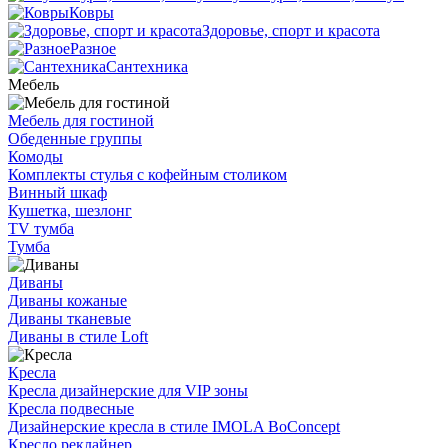
Ковры
Здоровье, спорт и красота
Разное
Сантехника
Мебель
Мебель для гостиной
Обеденные группы
Комоды
Комплекты стулья с кофейным столиком
Винный шкаф
Кушетка, шезлонг
TV тумба
Тумба
Диваны
Диваны кожаные
Диваны тканевые
Диваны в стиле Loft
Кресла
Кресла дизайнерские для VIP зоны
Кресла подвесные
Дизайнерские кресла в стиле IMOLA BoConcept
Кресло реклайнер