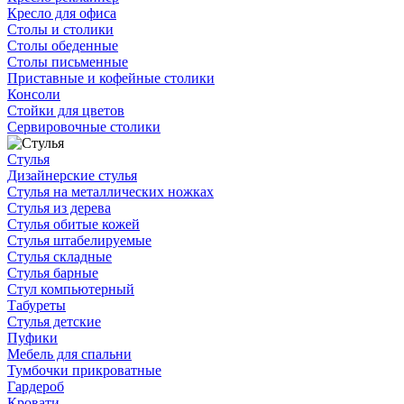
Кресло для офиса
Столы и столики
Столы обеденные
Столы письменные
Приставные и кофейные столики
Консоли
Стойки для цветов
Сервировочные столики
Стулья
Дизайнерские стулья
Стулья на металлических ножках
Стулья из дерева
Стулья обитые кожей
Стулья штабелируемые
Стулья складные
Стулья барные
Стул компьютерный
Табуреты
Стулья детские
Пуфики
Мебель для спальни
Тумбочки прикроватные
Гардероб
Кровати