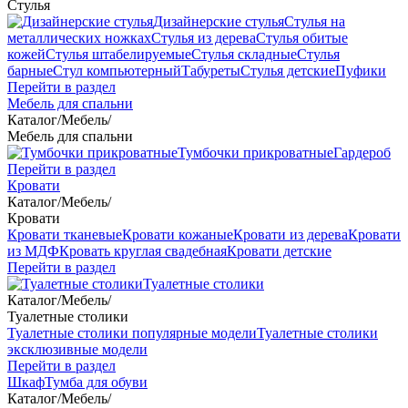
Стулья
Дизайнерские стулья
Стулья на
металлических ножках
Стулья из дерева
Стулья обитые
кожей
Стулья штабелируемые
Стулья складные
Стулья
барные
Стул компьютерный
Табуреты
Стулья детские
Пуфики
Перейти в раздел
Мебель для спальни
Каталог
/
Мебель
/
Мебель для спальни
Тумбочки прикроватные
Гардероб
Перейти в раздел
Кровати
Каталог
/
Мебель
/
Кровати
Кровати тканевые
Кровати кожаные
Кровати из дерева
Кровати
из МДФ
Кровать круглая свадебная
Кровати детские
Перейти в раздел
Туалетные столики
Каталог
/
Мебель
/
Туалетные столики
Туалетные столики популярные модели
Туалетные столики
эксклюзивные модели
Перейти в раздел
Шкаф
Тумба для обуви
Каталог
/
Мебель
/