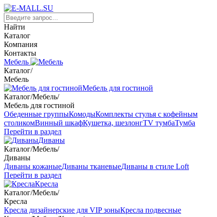
Найти
Каталог
Компания
Контакты
Мебель
Каталог
/
Мебель
Мебель для гостиной
Каталог
/
Мебель
/
Мебель для гостиной
Обеденные группы
Комоды
Комплекты стулья с кофейным
столиком
Винный шкаф
Кушетка, шезлонг
TV тумба
Тумба
Перейти в раздел
Диваны
Каталог
/
Мебель
/
Диваны
Диваны кожаные
Диваны тканевые
Диваны в стиле Loft
Перейти в раздел
Кресла
Каталог
/
Мебель
/
Кресла
Кресла дизайнерские для VIP зоны
Кресла подвесные