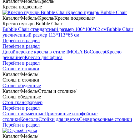
Каталог
/
Мебель
/
Кресла
/
Кресла подвесные
Кресло пузырь Bubble Chair
Каталог
/
Мебель
/
Кресла
/
Кресла подвесные
/
Кресло пузырь Bubble Chair
Bubble Chair стандартный размер 106*106*62 см
Bubble Chair
увеличенный размер 113*113*65 см
Перейти в раздел
Перейти в раздел
Дизайнерские кресла в стиле IMOLA BoConcept
Кресло
реклайнер
Кресло для офиса
Перейти в раздел
Столы и столики
Каталог
/
Мебель
/
Столы и столики
Столы обеденные
Каталог
/
Мебель
/
Столы и столики
/
Столы обеденные
Стол-трансформер
Перейти в раздел
Столы письменные
Приставные и кофейные
столики
Консоли
Стойки для цветов
Сервировочные столики
Перейти в раздел
Стулья
Каталог
/
Мебель
/