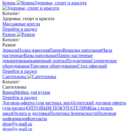
Ковры
Здоровье, спорт и красота
Каталог
/
Здоровье, спорт и красота
Массажные кресла
Перейти в раздел
Разное
Каталог
/
Разное
Зеркала
Полка навесная
Панно
Вешалка напольная
Часы
настенные
Вазы напольные
Панно настенные
декоративные
каминный портал
Подсвечник
Сценическое
оборудование
Торговое оборудование
Стол офисный
Перейти в раздел
Сантехника
Каталог
/
Сантехника
Ванна
Мойки для кухни
Перейти в раздел
Договор-оферта (для частных лиц)
Агентский договор оферта
(для юрлиц)
ОПТОВЫМ ПОКУПАТЕЛЯМ
Как сделать
заказ
Оплата и доставка
Политика безопасности
Полезная
информация
Контакты
shop@e-mall.su
shop@e-mall.su