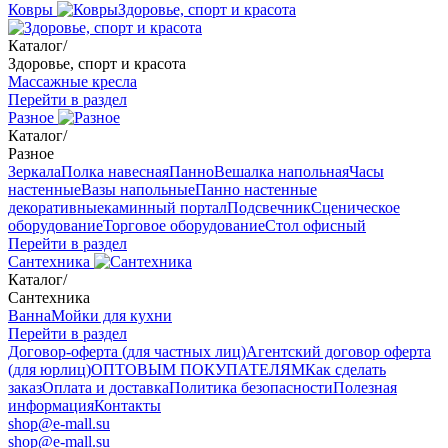
Ковры
Здоровье, спорт и красота
Каталог
/
Здоровье, спорт и красота
Массажные кресла
Перейти в раздел
Разное
Каталог
/
Разное
Зеркала
Полка навесная
Панно
Вешалка напольная
Часы
настенные
Вазы напольные
Панно настенные
декоративные
каминный портал
Подсвечник
Сценическое
оборудование
Торговое оборудование
Стол офисный
Перейти в раздел
Сантехника
Каталог
/
Сантехника
Ванна
Мойки для кухни
Перейти в раздел
Договор-оферта (для частных лиц)
Агентский договор оферта
(для юрлиц)
ОПТОВЫМ ПОКУПАТЕЛЯМ
Как сделать
заказ
Оплата и доставка
Политика безопасности
Полезная
информация
Контакты
shop@e-mall.su
shop@e-mall.su