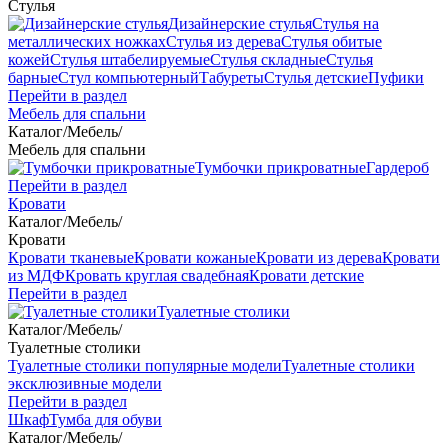
Стулья
Дизайнерские стулья
Стулья на
металлических ножках
Стулья из дерева
Стулья обитые
кожей
Стулья штабелируемые
Стулья складные
Стулья
барные
Стул компьютерный
Табуреты
Стулья детские
Пуфики
Перейти в раздел
Мебель для спальни
Каталог
/
Мебель
/
Мебель для спальни
Тумбочки прикроватные
Гардероб
Перейти в раздел
Кровати
Каталог
/
Мебель
/
Кровати
Кровати тканевые
Кровати кожаные
Кровати из дерева
Кровати
из МДФ
Кровать круглая свадебная
Кровати детские
Перейти в раздел
Туалетные столики
Каталог
/
Мебель
/
Туалетные столики
Туалетные столики популярные модели
Туалетные столики
эксклюзивные модели
Перейти в раздел
Шкаф
Тумба для обуви
Каталог
/
Мебель
/