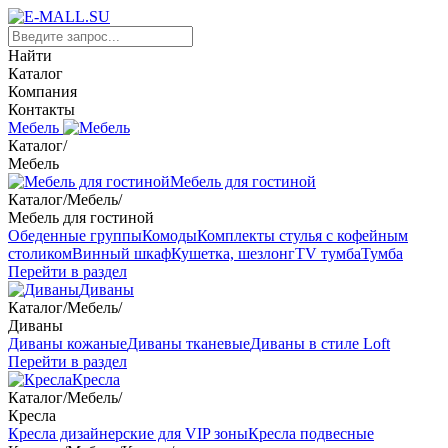
Найти
Каталог
Компания
Контакты
Мебель
Каталог
/
Мебель
Мебель для гостиной
Каталог
/
Мебель
/
Мебель для гостиной
Обеденные группы
Комоды
Комплекты стулья с кофейным
столиком
Винный шкаф
Кушетка, шезлонг
TV тумба
Тумба
Перейти в раздел
Диваны
Каталог
/
Мебель
/
Диваны
Диваны кожаные
Диваны тканевые
Диваны в стиле Loft
Перейти в раздел
Кресла
Каталог
/
Мебель
/
Кресла
Кресла дизайнерские для VIP зоны
Кресла подвесные