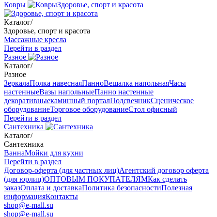
Ковры
Здоровье, спорт и красота
Каталог
/
Здоровье, спорт и красота
Массажные кресла
Перейти в раздел
Разное
Каталог
/
Разное
Зеркала
Полка навесная
Панно
Вешалка напольная
Часы
настенные
Вазы напольные
Панно настенные
декоративные
каминный портал
Подсвечник
Сценическое
оборудование
Торговое оборудование
Стол офисный
Перейти в раздел
Сантехника
Каталог
/
Сантехника
Ванна
Мойки для кухни
Перейти в раздел
Договор-оферта (для частных лиц)
Агентский договор оферта
(для юрлиц)
ОПТОВЫМ ПОКУПАТЕЛЯМ
Как сделать
заказ
Оплата и доставка
Политика безопасности
Полезная
информация
Контакты
shop@e-mall.su
shop@e-mall.su