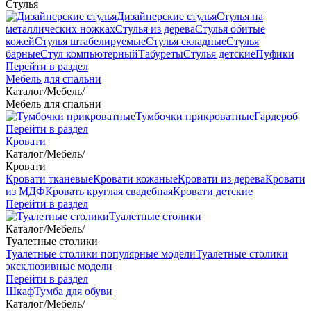
Стулья
Дизайнерские стулья
Стулья на
металлических ножках
Стулья из дерева
Стулья обитые
кожей
Стулья штабелируемые
Стулья складные
Стулья
барные
Стул компьютерный
Табуреты
Стулья детские
Пуфики
Перейти в раздел
Мебель для спальни
Каталог
/
Мебель
/
Мебель для спальни
Тумбочки прикроватные
Гардероб
Перейти в раздел
Кровати
Каталог
/
Мебель
/
Кровати
Кровати тканевые
Кровати кожаные
Кровати из дерева
Кровати
из МДФ
Кровать круглая свадебная
Кровати детские
Перейти в раздел
Туалетные столики
Каталог
/
Мебель
/
Туалетные столики
Туалетные столики популярные модели
Туалетные столики
эксклюзивные модели
Перейти в раздел
Шкаф
Тумба для обуви
Каталог
/
Мебель
/