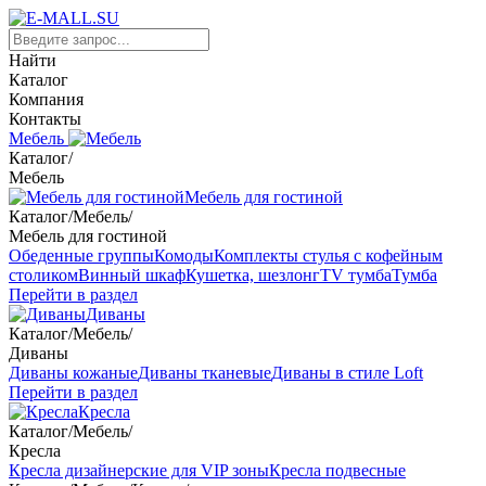
Найти
Каталог
Компания
Контакты
Мебель
Каталог
/
Мебель
Мебель для гостиной
Каталог
/
Мебель
/
Мебель для гостиной
Обеденные группы
Комоды
Комплекты стулья с кофейным
столиком
Винный шкаф
Кушетка, шезлонг
TV тумба
Тумба
Перейти в раздел
Диваны
Каталог
/
Мебель
/
Диваны
Диваны кожаные
Диваны тканевые
Диваны в стиле Loft
Перейти в раздел
Кресла
Каталог
/
Мебель
/
Кресла
Кресла дизайнерские для VIP зоны
Кресла подвесные