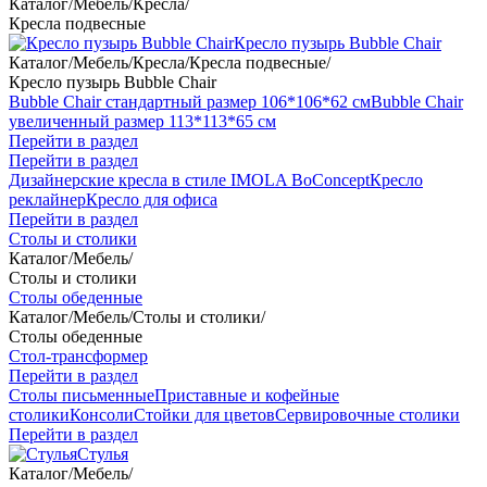
Каталог
/
Мебель
/
Кресла
/
Кресла подвесные
Кресло пузырь Bubble Chair
Каталог
/
Мебель
/
Кресла
/
Кресла подвесные
/
Кресло пузырь Bubble Chair
Bubble Chair стандартный размер 106*106*62 см
Bubble Chair
увеличенный размер 113*113*65 см
Перейти в раздел
Перейти в раздел
Дизайнерские кресла в стиле IMOLA BoConcept
Кресло
реклайнер
Кресло для офиса
Перейти в раздел
Столы и столики
Каталог
/
Мебель
/
Столы и столики
Столы обеденные
Каталог
/
Мебель
/
Столы и столики
/
Столы обеденные
Стол-трансформер
Перейти в раздел
Столы письменные
Приставные и кофейные
столики
Консоли
Стойки для цветов
Сервировочные столики
Перейти в раздел
Стулья
Каталог
/
Мебель
/