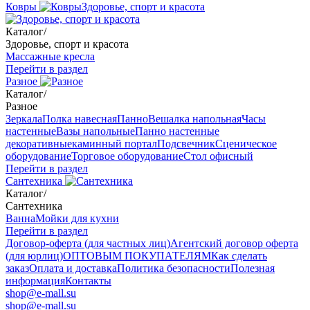
Ковры
Здоровье, спорт и красота
Каталог
/
Здоровье, спорт и красота
Массажные кресла
Перейти в раздел
Разное
Каталог
/
Разное
Зеркала
Полка навесная
Панно
Вешалка напольная
Часы
настенные
Вазы напольные
Панно настенные
декоративные
каминный портал
Подсвечник
Сценическое
оборудование
Торговое оборудование
Стол офисный
Перейти в раздел
Сантехника
Каталог
/
Сантехника
Ванна
Мойки для кухни
Перейти в раздел
Договор-оферта (для частных лиц)
Агентский договор оферта
(для юрлиц)
ОПТОВЫМ ПОКУПАТЕЛЯМ
Как сделать
заказ
Оплата и доставка
Политика безопасности
Полезная
информация
Контакты
shop@e-mall.su
shop@e-mall.su