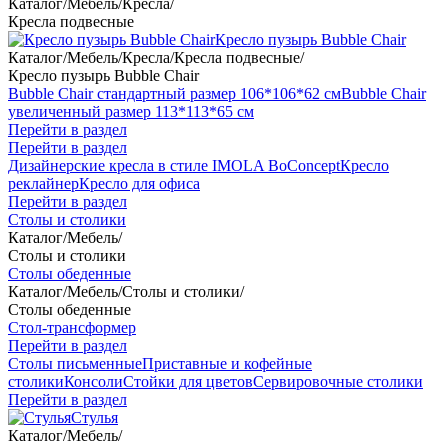
Каталог
/
Мебель
/
Кресла
/
Кресла подвесные
Кресло пузырь Bubble Chair
Каталог
/
Мебель
/
Кресла
/
Кресла подвесные
/
Кресло пузырь Bubble Chair
Bubble Chair стандартный размер 106*106*62 см
Bubble Chair
увеличенный размер 113*113*65 см
Перейти в раздел
Перейти в раздел
Дизайнерские кресла в стиле IMOLA BoConcept
Кресло
реклайнер
Кресло для офиса
Перейти в раздел
Столы и столики
Каталог
/
Мебель
/
Столы и столики
Столы обеденные
Каталог
/
Мебель
/
Столы и столики
/
Столы обеденные
Стол-трансформер
Перейти в раздел
Столы письменные
Приставные и кофейные
столики
Консоли
Стойки для цветов
Сервировочные столики
Перейти в раздел
Стулья
Каталог
/
Мебель
/