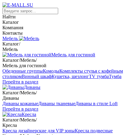
Найти
Каталог
Компания
Контакты
Мебель
Каталог
/
Мебель
Мебель для гостиной
Каталог
/
Мебель
/
Мебель для гостиной
Обеденные группы
Комоды
Комплекты стулья с кофейным
столиком
Винный шкаф
Кушетка, шезлонг
TV тумба
Тумба
Перейти в раздел
Диваны
Каталог
/
Мебель
/
Диваны
Диваны кожаные
Диваны тканевые
Диваны в стиле Loft
Перейти в раздел
Кресла
Каталог
/
Мебель
/
Кресла
Кресла дизайнерские для VIP зоны
Кресла подвесные