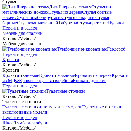
Стулья
Дизайнерские стулья
Стулья на
металлических ножках
Стулья из дерева
Стулья обитые
кожей
Стулья штабелируемые
Стулья складные
Стулья
барные
Стул компьютерный
Табуреты
Стулья детские
Пуфики
Перейти в раздел
Мебель для спальни
Каталог
/
Мебель
/
Мебель для спальни
Тумбочки прикроватные
Гардероб
Перейти в раздел
Кровати
Каталог
/
Мебель
/
Кровати
Кровати тканевые
Кровати кожаные
Кровати из дерева
Кровати
из МДФ
Кровать круглая свадебная
Кровати детские
Перейти в раздел
Туалетные столики
Каталог
/
Мебель
/
Туалетные столики
Туалетные столики популярные модели
Туалетные столики
эксклюзивные модели
Перейти в раздел
Шкаф
Тумба для обуви
Каталог
/
Мебель
/