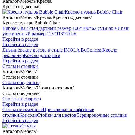
Каталог
/
Мебель
/
Кресла
/
Кресла подвесные
Кресло пузырь Bubble Chair
Каталог
/
Мебель
/
Кресла
/
Кресла подвесные
/
Кресло пузырь Bubble Chair
Bubble Chair стандартный размер 106*106*62 см
Bubble Chair
увеличенный размер 113*113*65 см
Перейти в раздел
Перейти в раздел
Дизайнерские кресла в стиле IMOLA BoConcept
Кресло
реклайнер
Кресло для офиса
Перейти в раздел
Столы и столики
Каталог
/
Мебель
/
Столы и столики
Столы обеденные
Каталог
/
Мебель
/
Столы и столики
/
Столы обеденные
Стол-трансформер
Перейти в раздел
Столы письменные
Приставные и кофейные
столики
Консоли
Стойки для цветов
Сервировочные столики
Перейти в раздел
Стулья
Каталог
/
Мебель
/