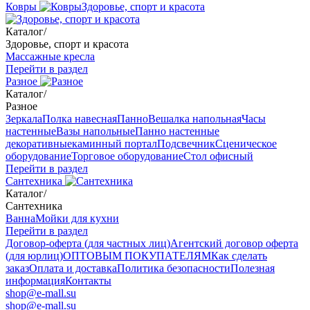
Ковры
Здоровье, спорт и красота
Каталог
/
Здоровье, спорт и красота
Массажные кресла
Перейти в раздел
Разное
Каталог
/
Разное
Зеркала
Полка навесная
Панно
Вешалка напольная
Часы
настенные
Вазы напольные
Панно настенные
декоративные
каминный портал
Подсвечник
Сценическое
оборудование
Торговое оборудование
Стол офисный
Перейти в раздел
Сантехника
Каталог
/
Сантехника
Ванна
Мойки для кухни
Перейти в раздел
Договор-оферта (для частных лиц)
Агентский договор оферта
(для юрлиц)
ОПТОВЫМ ПОКУПАТЕЛЯМ
Как сделать
заказ
Оплата и доставка
Политика безопасности
Полезная
информация
Контакты
shop@e-mall.su
shop@e-mall.su