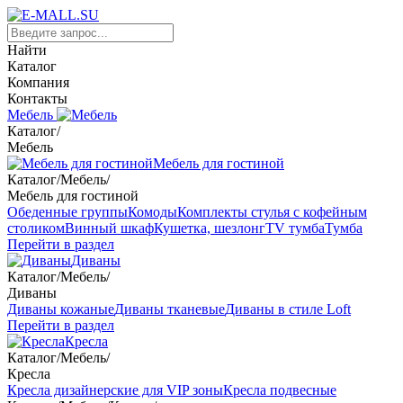
Найти
Каталог
Компания
Контакты
Мебель
Каталог
/
Мебель
Мебель для гостиной
Каталог
/
Мебель
/
Мебель для гостиной
Обеденные группы
Комоды
Комплекты стулья с кофейным
столиком
Винный шкаф
Кушетка, шезлонг
TV тумба
Тумба
Перейти в раздел
Диваны
Каталог
/
Мебель
/
Диваны
Диваны кожаные
Диваны тканевые
Диваны в стиле Loft
Перейти в раздел
Кресла
Каталог
/
Мебель
/
Кресла
Кресла дизайнерские для VIP зоны
Кресла подвесные