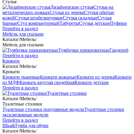
Стулья
Дизайнерские стулья
Стулья на
металлических ножках
Стулья из дерева
Стулья обитые
кожей
Стулья штабелируемые
Стулья складные
Стулья
барные
Стул компьютерный
Табуреты
Стулья детские
Пуфики
Перейти в раздел
Мебель для спальни
Каталог
/
Мебель
/
Мебель для спальни
Тумбочки прикроватные
Гардероб
Перейти в раздел
Кровати
Каталог
/
Мебель
/
Кровати
Кровати тканевые
Кровати кожаные
Кровати из дерева
Кровати
из МДФ
Кровать круглая свадебная
Кровати детские
Перейти в раздел
Туалетные столики
Каталог
/
Мебель
/
Туалетные столики
Туалетные столики популярные модели
Туалетные столики
эксклюзивные модели
Перейти в раздел
Шкаф
Тумба для обуви
Каталог
/
Мебель
/