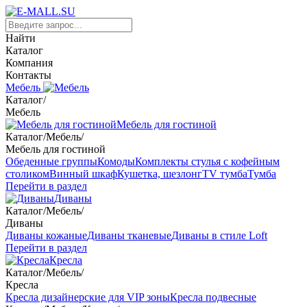
Найти
Каталог
Компания
Контакты
Мебель
Каталог
/
Мебель
Мебель для гостиной
Каталог
/
Мебель
/
Мебель для гостиной
Обеденные группы
Комоды
Комплекты стулья с кофейным
столиком
Винный шкаф
Кушетка, шезлонг
TV тумба
Тумба
Перейти в раздел
Диваны
Каталог
/
Мебель
/
Диваны
Диваны кожаные
Диваны тканевые
Диваны в стиле Loft
Перейти в раздел
Кресла
Каталог
/
Мебель
/
Кресла
Кресла дизайнерские для VIP зоны
Кресла подвесные