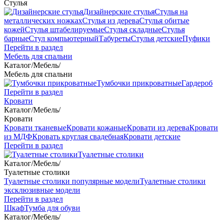
Стулья
Дизайнерские стулья
Стулья на
металлических ножках
Стулья из дерева
Стулья обитые
кожей
Стулья штабелируемые
Стулья складные
Стулья
барные
Стул компьютерный
Табуреты
Стулья детские
Пуфики
Перейти в раздел
Мебель для спальни
Каталог
/
Мебель
/
Мебель для спальни
Тумбочки прикроватные
Гардероб
Перейти в раздел
Кровати
Каталог
/
Мебель
/
Кровати
Кровати тканевые
Кровати кожаные
Кровати из дерева
Кровати
из МДФ
Кровать круглая свадебная
Кровати детские
Перейти в раздел
Туалетные столики
Каталог
/
Мебель
/
Туалетные столики
Туалетные столики популярные модели
Туалетные столики
эксклюзивные модели
Перейти в раздел
Шкаф
Тумба для обуви
Каталог
/
Мебель
/