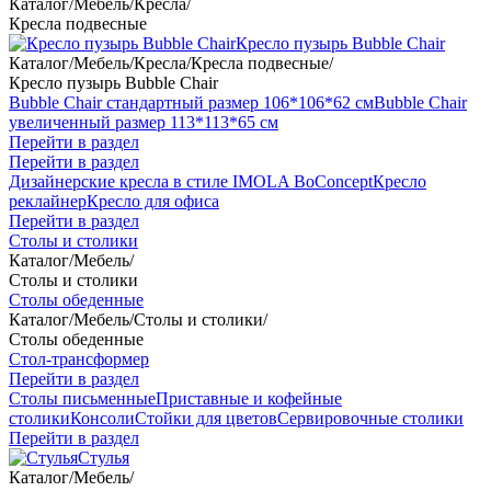
Каталог
/
Мебель
/
Кресла
/
Кресла подвесные
Кресло пузырь Bubble Chair
Каталог
/
Мебель
/
Кресла
/
Кресла подвесные
/
Кресло пузырь Bubble Chair
Bubble Chair стандартный размер 106*106*62 см
Bubble Chair
увеличенный размер 113*113*65 см
Перейти в раздел
Перейти в раздел
Дизайнерские кресла в стиле IMOLA BoConcept
Кресло
реклайнер
Кресло для офиса
Перейти в раздел
Столы и столики
Каталог
/
Мебель
/
Столы и столики
Столы обеденные
Каталог
/
Мебель
/
Столы и столики
/
Столы обеденные
Стол-трансформер
Перейти в раздел
Столы письменные
Приставные и кофейные
столики
Консоли
Стойки для цветов
Сервировочные столики
Перейти в раздел
Стулья
Каталог
/
Мебель
/