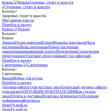
Ковры
Здоровье, спорт и красота
Каталог
/
Здоровье, спорт и красота
Массажные кресла
Перейти в раздел
Разное
Каталог
/
Разное
Зеркала
Полка навесная
Панно
Вешалка напольная
Часы
настенные
Вазы напольные
Панно настенные
декоративные
каминный портал
Подсвечник
Сценическое
оборудование
Торговое оборудование
Стол офисный
Перейти в раздел
Сантехника
Каталог
/
Сантехника
Ванна
Мойки для кухни
Перейти в раздел
Договор-оферта (для частных лиц)
Агентский договор оферта
(для юрлиц)
ОПТОВЫМ ПОКУПАТЕЛЯМ
Как сделать
заказ
Оплата и доставка
Политика безопасности
Полезная
информация
Контакты
shop@e-mall.su
shop@e-mall.su