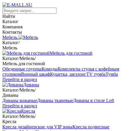
Найти
Каталог
Компания
Контакты
Мебель
Каталог
/
Мебель
Мебель для гостиной
Каталог
/
Мебель
/
Мебель для гостиной
Обеденные группы
Комоды
Комплекты стулья с кофейным
столиком
Винный шкаф
Кушетка, шезлонг
TV тумба
Тумба
Перейти в раздел
Диваны
Каталог
/
Мебель
/
Диваны
Диваны кожаные
Диваны тканевые
Диваны в стиле Loft
Перейти в раздел
Кресла
Каталог
/
Мебель
/
Кресла
Кресла дизайнерские для VIP зоны
Кресла подвесные