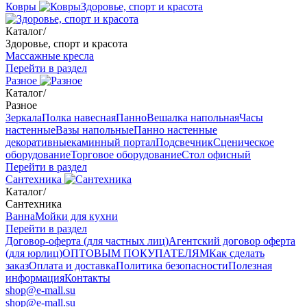
Ковры
Здоровье, спорт и красота
Каталог
/
Здоровье, спорт и красота
Массажные кресла
Перейти в раздел
Разное
Каталог
/
Разное
Зеркала
Полка навесная
Панно
Вешалка напольная
Часы
настенные
Вазы напольные
Панно настенные
декоративные
каминный портал
Подсвечник
Сценическое
оборудование
Торговое оборудование
Стол офисный
Перейти в раздел
Сантехника
Каталог
/
Сантехника
Ванна
Мойки для кухни
Перейти в раздел
Договор-оферта (для частных лиц)
Агентский договор оферта
(для юрлиц)
ОПТОВЫМ ПОКУПАТЕЛЯМ
Как сделать
заказ
Оплата и доставка
Политика безопасности
Полезная
информация
Контакты
shop@e-mall.su
shop@e-mall.su