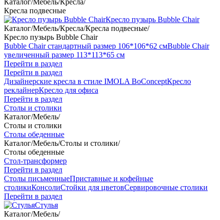
Каталог
/
Мебель
/
Кресла
/
Кресла подвесные
Кресло пузырь Bubble Chair
Каталог
/
Мебель
/
Кресла
/
Кресла подвесные
/
Кресло пузырь Bubble Chair
Bubble Chair стандартный размер 106*106*62 см
Bubble Chair
увеличенный размер 113*113*65 см
Перейти в раздел
Перейти в раздел
Дизайнерские кресла в стиле IMOLA BoConcept
Кресло
реклайнер
Кресло для офиса
Перейти в раздел
Столы и столики
Каталог
/
Мебель
/
Столы и столики
Столы обеденные
Каталог
/
Мебель
/
Столы и столики
/
Столы обеденные
Стол-трансформер
Перейти в раздел
Столы письменные
Приставные и кофейные
столики
Консоли
Стойки для цветов
Сервировочные столики
Перейти в раздел
Стулья
Каталог
/
Мебель
/