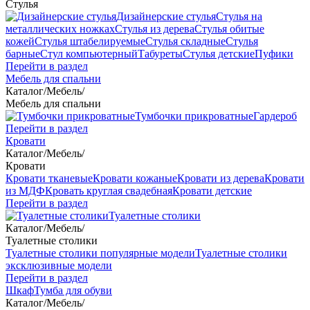
Стулья
Дизайнерские стулья
Стулья на
металлических ножках
Стулья из дерева
Стулья обитые
кожей
Стулья штабелируемые
Стулья складные
Стулья
барные
Стул компьютерный
Табуреты
Стулья детские
Пуфики
Перейти в раздел
Мебель для спальни
Каталог
/
Мебель
/
Мебель для спальни
Тумбочки прикроватные
Гардероб
Перейти в раздел
Кровати
Каталог
/
Мебель
/
Кровати
Кровати тканевые
Кровати кожаные
Кровати из дерева
Кровати
из МДФ
Кровать круглая свадебная
Кровати детские
Перейти в раздел
Туалетные столики
Каталог
/
Мебель
/
Туалетные столики
Туалетные столики популярные модели
Туалетные столики
эксклюзивные модели
Перейти в раздел
Шкаф
Тумба для обуви
Каталог
/
Мебель
/