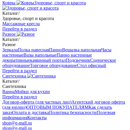
Ковры
Здоровье, спорт и красота
Каталог
/
Здоровье, спорт и красота
Массажные кресла
Перейти в раздел
Разное
Каталог
/
Разное
Зеркала
Полка навесная
Панно
Вешалка напольная
Часы
настенные
Вазы напольные
Панно настенные
декоративные
каминный портал
Подсвечник
Сценическое
оборудование
Торговое оборудование
Стол офисный
Перейти в раздел
Сантехника
Каталог
/
Сантехника
Ванна
Мойки для кухни
Перейти в раздел
Договор-оферта (для частных лиц)
Агентский договор оферта
(для юрлиц)
ОПТОВЫМ ПОКУПАТЕЛЯМ
Как сделать
заказ
Оплата и доставка
Политика безопасности
Полезная
информация
Контакты
shop@e-mall.su
shop@e-mall.su