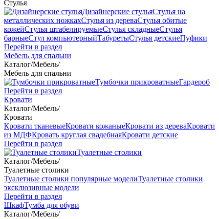
Стулья
Дизайнерские стулья
Стулья на
металлических ножках
Стулья из дерева
Стулья обитые
кожей
Стулья штабелируемые
Стулья складные
Стулья
барные
Стул компьютерный
Табуреты
Стулья детские
Пуфики
Перейти в раздел
Мебель для спальни
Каталог
/
Мебель
/
Мебель для спальни
Тумбочки прикроватные
Гардероб
Перейти в раздел
Кровати
Каталог
/
Мебель
/
Кровати
Кровати тканевые
Кровати кожаные
Кровати из дерева
Кровати
из МДФ
Кровать круглая свадебная
Кровати детские
Перейти в раздел
Туалетные столики
Каталог
/
Мебель
/
Туалетные столики
Туалетные столики популярные модели
Туалетные столики
эксклюзивные модели
Перейти в раздел
Шкаф
Тумба для обуви
Каталог
/
Мебель
/