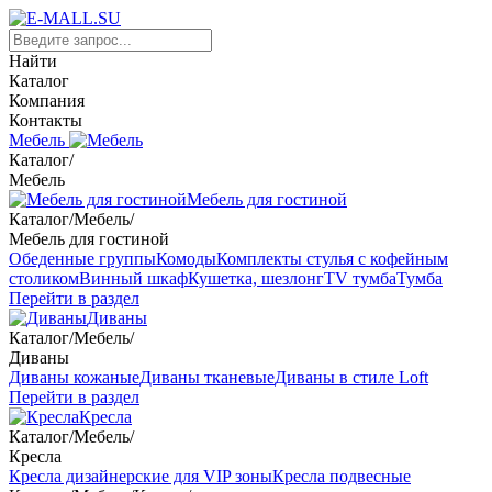
Найти
Каталог
Компания
Контакты
Мебель
Каталог
/
Мебель
Мебель для гостиной
Каталог
/
Мебель
/
Мебель для гостиной
Обеденные группы
Комоды
Комплекты стулья с кофейным
столиком
Винный шкаф
Кушетка, шезлонг
TV тумба
Тумба
Перейти в раздел
Диваны
Каталог
/
Мебель
/
Диваны
Диваны кожаные
Диваны тканевые
Диваны в стиле Loft
Перейти в раздел
Кресла
Каталог
/
Мебель
/
Кресла
Кресла дизайнерские для VIP зоны
Кресла подвесные