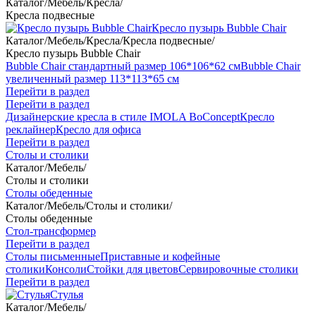
Каталог
/
Мебель
/
Кресла
/
Кресла подвесные
Кресло пузырь Bubble Chair
Каталог
/
Мебель
/
Кресла
/
Кресла подвесные
/
Кресло пузырь Bubble Chair
Bubble Chair стандартный размер 106*106*62 см
Bubble Chair
увеличенный размер 113*113*65 см
Перейти в раздел
Перейти в раздел
Дизайнерские кресла в стиле IMOLA BoConcept
Кресло
реклайнер
Кресло для офиса
Перейти в раздел
Столы и столики
Каталог
/
Мебель
/
Столы и столики
Столы обеденные
Каталог
/
Мебель
/
Столы и столики
/
Столы обеденные
Стол-трансформер
Перейти в раздел
Столы письменные
Приставные и кофейные
столики
Консоли
Стойки для цветов
Сервировочные столики
Перейти в раздел
Стулья
Каталог
/
Мебель
/