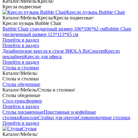
Каталог
/
Мебель
/
Кресла
/
Кресла подвесные
Кресло пузырь Bubble Chair
Каталог
/
Мебель
/
Кресла
/
Кресла подвесные
/
Кресло пузырь Bubble Chair
Bubble Chair стандартный размер 106*106*62 см
Bubble Chair
увеличенный размер 113*113*65 см
Перейти в раздел
Перейти в раздел
Дизайнерские кресла в стиле IMOLA BoConcept
Кресло
реклайнер
Кресло для офиса
Перейти в раздел
Столы и столики
Каталог
/
Мебель
/
Столы и столики
Столы обеденные
Каталог
/
Мебель
/
Столы и столики
/
Столы обеденные
Стол-трансформер
Перейти в раздел
Столы письменные
Приставные и кофейные
столики
Консоли
Стойки для цветов
Сервировочные столики
Перейти в раздел
Стулья
Каталог
/
Мебель
/