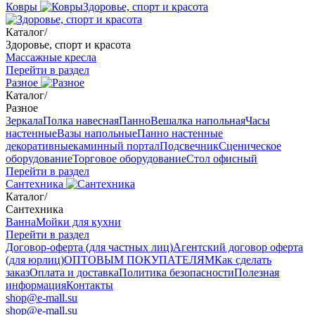
Ковры
Здоровье, спорт и красота
Каталог
/
Здоровье, спорт и красота
Массажные кресла
Перейти в раздел
Разное
Каталог
/
Разное
Зеркала
Полка навесная
Панно
Вешалка напольная
Часы
настенные
Вазы напольные
Панно настенные
декоративные
каминный портал
Подсвечник
Сценическое
оборудование
Торговое оборудование
Стол офисный
Перейти в раздел
Сантехника
Каталог
/
Сантехника
Ванна
Мойки для кухни
Перейти в раздел
Договор-оферта (для частных лиц)
Агентский договор оферта
(для юрлиц)
ОПТОВЫМ ПОКУПАТЕЛЯМ
Как сделать
заказ
Оплата и доставка
Политика безопасности
Полезная
информация
Контакты
shop@e-mall.su
shop@e-mall.su