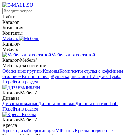
Найти
Каталог
Компания
Контакты
Мебель
Каталог
/
Мебель
Мебель для гостиной
Каталог
/
Мебель
/
Мебель для гостиной
Обеденные группы
Комоды
Комплекты стулья с кофейным
столиком
Винный шкаф
Кушетка, шезлонг
TV тумба
Тумба
Перейти в раздел
Диваны
Каталог
/
Мебель
/
Диваны
Диваны кожаные
Диваны тканевые
Диваны в стиле Loft
Перейти в раздел
Кресла
Каталог
/
Мебель
/
Кресла
Кресла дизайнерские для VIP зоны
Кресла подвесные