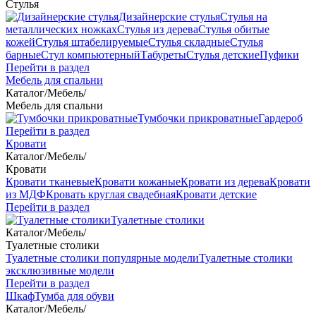
Стулья
Дизайнерские стулья
Стулья на
металлических ножках
Стулья из дерева
Стулья обитые
кожей
Стулья штабелируемые
Стулья складные
Стулья
барные
Стул компьютерный
Табуреты
Стулья детские
Пуфики
Перейти в раздел
Мебель для спальни
Каталог
/
Мебель
/
Мебель для спальни
Тумбочки прикроватные
Гардероб
Перейти в раздел
Кровати
Каталог
/
Мебель
/
Кровати
Кровати тканевые
Кровати кожаные
Кровати из дерева
Кровати
из МДФ
Кровать круглая свадебная
Кровати детские
Перейти в раздел
Туалетные столики
Каталог
/
Мебель
/
Туалетные столики
Туалетные столики популярные модели
Туалетные столики
эксклюзивные модели
Перейти в раздел
Шкаф
Тумба для обуви
Каталог
/
Мебель
/