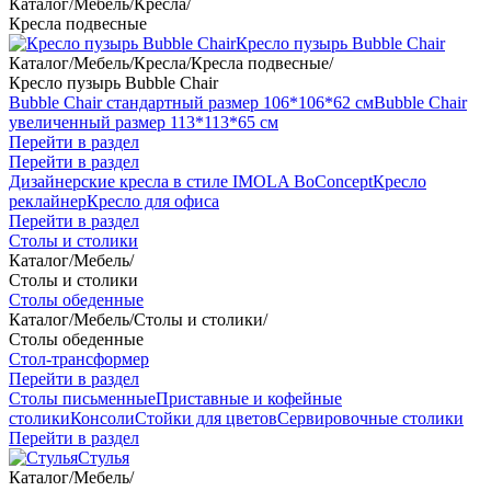
Каталог
/
Мебель
/
Кресла
/
Кресла подвесные
Кресло пузырь Bubble Chair
Каталог
/
Мебель
/
Кресла
/
Кресла подвесные
/
Кресло пузырь Bubble Chair
Bubble Chair стандартный размер 106*106*62 см
Bubble Chair
увеличенный размер 113*113*65 см
Перейти в раздел
Перейти в раздел
Дизайнерские кресла в стиле IMOLA BoConcept
Кресло
реклайнер
Кресло для офиса
Перейти в раздел
Столы и столики
Каталог
/
Мебель
/
Столы и столики
Столы обеденные
Каталог
/
Мебель
/
Столы и столики
/
Столы обеденные
Стол-трансформер
Перейти в раздел
Столы письменные
Приставные и кофейные
столики
Консоли
Стойки для цветов
Сервировочные столики
Перейти в раздел
Стулья
Каталог
/
Мебель
/