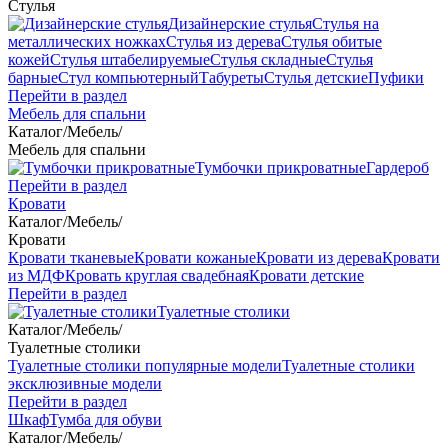
Стулья
Дизайнерские стулья
Стулья на
металлических ножках
Стулья из дерева
Стулья обитые
кожей
Стулья штабелируемые
Стулья складные
Стулья
барные
Стул компьютерный
Табуреты
Стулья детские
Пуфики
Перейти в раздел
Мебель для спальни
Каталог
/
Мебель
/
Мебель для спальни
Тумбочки прикроватные
Гардероб
Перейти в раздел
Кровати
Каталог
/
Мебель
/
Кровати
Кровати тканевые
Кровати кожаные
Кровати из дерева
Кровати
из МДФ
Кровать круглая свадебная
Кровати детские
Перейти в раздел
Туалетные столики
Каталог
/
Мебель
/
Туалетные столики
Туалетные столики популярные модели
Туалетные столики
эксклюзивные модели
Перейти в раздел
Шкаф
Тумба для обуви
Каталог
/
Мебель
/