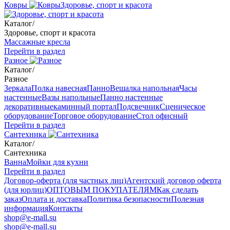
Ковры
Здоровье, спорт и красота
Каталог
/
Здоровье, спорт и красота
Массажные кресла
Перейти в раздел
Разное
Каталог
/
Разное
Зеркала
Полка навесная
Панно
Вешалка напольная
Часы
настенные
Вазы напольные
Панно настенные
декоративные
каминный портал
Подсвечник
Сценическое
оборудование
Торговое оборудование
Стол офисный
Перейти в раздел
Сантехника
Каталог
/
Сантехника
Ванна
Мойки для кухни
Перейти в раздел
Договор-оферта (для частных лиц)
Агентский договор оферта
(для юрлиц)
ОПТОВЫМ ПОКУПАТЕЛЯМ
Как сделать
заказ
Оплата и доставка
Политика безопасности
Полезная
информация
Контакты
shop@e-mall.su
shop@e-mall.su