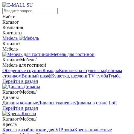
Найти
Каталог
Компания
Контакты
Мебель
Каталог
/
Мебель
Мебель для гостиной
Каталог
/
Мебель
/
Мебель для гостиной
Обеденные группы
Комоды
Комплекты стулья с кофейным
столиком
Винный шкаф
Кушетка, шезлонг
TV тумба
Тумба
Перейти в раздел
Диваны
Каталог
/
Мебель
/
Диваны
Диваны кожаные
Диваны тканевые
Диваны в стиле Loft
Перейти в раздел
Кресла
Каталог
/
Мебель
/
Кресла
Кресла дизайнерские для VIP зоны
Кресла подвесные