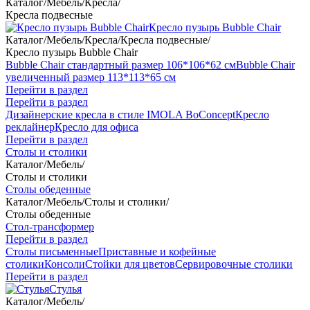
Каталог
/
Мебель
/
Кресла
/
Кресла подвесные
Кресло пузырь Bubble Chair
Каталог
/
Мебель
/
Кресла
/
Кресла подвесные
/
Кресло пузырь Bubble Chair
Bubble Chair стандартный размер 106*106*62 см
Bubble Chair
увеличенный размер 113*113*65 см
Перейти в раздел
Перейти в раздел
Дизайнерские кресла в стиле IMOLA BoConcept
Кресло
реклайнер
Кресло для офиса
Перейти в раздел
Столы и столики
Каталог
/
Мебель
/
Столы и столики
Столы обеденные
Каталог
/
Мебель
/
Столы и столики
/
Столы обеденные
Стол-трансформер
Перейти в раздел
Столы письменные
Приставные и кофейные
столики
Консоли
Стойки для цветов
Сервировочные столики
Перейти в раздел
Стулья
Каталог
/
Мебель
/