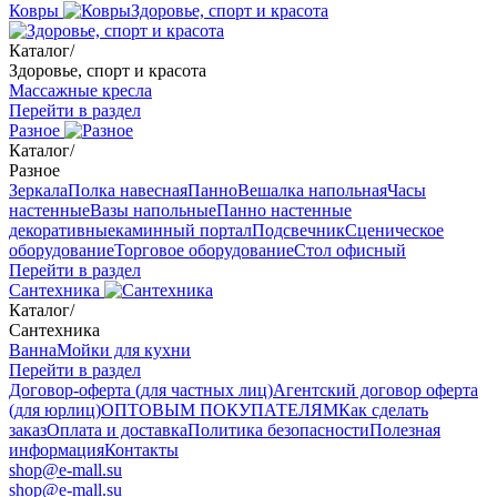
Ковры
Здоровье, спорт и красота
Каталог
/
Здоровье, спорт и красота
Массажные кресла
Перейти в раздел
Разное
Каталог
/
Разное
Зеркала
Полка навесная
Панно
Вешалка напольная
Часы
настенные
Вазы напольные
Панно настенные
декоративные
каминный портал
Подсвечник
Сценическое
оборудование
Торговое оборудование
Стол офисный
Перейти в раздел
Сантехника
Каталог
/
Сантехника
Ванна
Мойки для кухни
Перейти в раздел
Договор-оферта (для частных лиц)
Агентский договор оферта
(для юрлиц)
ОПТОВЫМ ПОКУПАТЕЛЯМ
Как сделать
заказ
Оплата и доставка
Политика безопасности
Полезная
информация
Контакты
shop@e-mall.su
shop@e-mall.su