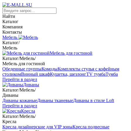
Найти
Каталог
Компания
Контакты
Мебель
Каталог
/
Мебель
Мебель для гостиной
Каталог
/
Мебель
/
Мебель для гостиной
Обеденные группы
Комоды
Комплекты стулья с кофейным
столиком
Винный шкаф
Кушетка, шезлонг
TV тумба
Тумба
Перейти в раздел
Диваны
Каталог
/
Мебель
/
Диваны
Диваны кожаные
Диваны тканевые
Диваны в стиле Loft
Перейти в раздел
Кресла
Каталог
/
Мебель
/
Кресла
Кресла дизайнерские для VIP зоны
Кресла подвесные