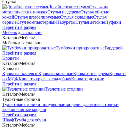
Стулья
Дизайнерские стулья
Стулья на
металлических ножках
Стулья из дерева
Стулья обитые
кожей
Стулья штабелируемые
Стулья складные
Стулья
барные
Стул компьютерный
Табуреты
Стулья детские
Пуфики
Перейти в раздел
Мебель для спальни
Каталог
/
Мебель
/
Мебель для спальни
Тумбочки прикроватные
Гардероб
Перейти в раздел
Кровати
Каталог
/
Мебель
/
Кровати
Кровати тканевые
Кровати кожаные
Кровати из дерева
Кровати
из МДФ
Кровать круглая свадебная
Кровати детские
Перейти в раздел
Туалетные столики
Каталог
/
Мебель
/
Туалетные столики
Туалетные столики популярные модели
Туалетные столики
эксклюзивные модели
Перейти в раздел
Шкаф
Тумба для обуви
Каталог
/
Мебель
/