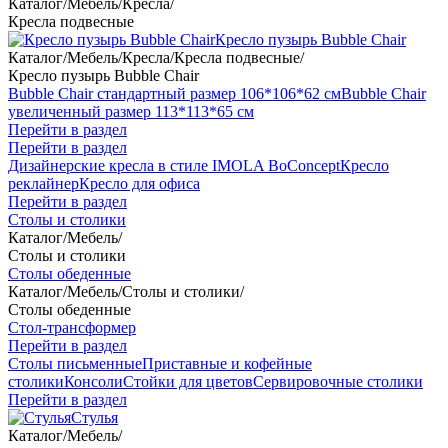
Каталог
/
Мебель
/
Кресла
/
Кресла подвесные
Кресло пузырь Bubble Chair
Каталог
/
Мебель
/
Кресла
/
Кресла подвесные
/
Кресло пузырь Bubble Chair
Bubble Chair стандартный размер 106*106*62 см
Bubble Chair
увеличенный размер 113*113*65 см
Перейти в раздел
Перейти в раздел
Дизайнерские кресла в стиле IMOLA BoConcept
Кресло
реклайнер
Кресло для офиса
Перейти в раздел
Столы и столики
Каталог
/
Мебель
/
Столы и столики
Столы обеденные
Каталог
/
Мебель
/
Столы и столики
/
Столы обеденные
Стол-трансформер
Перейти в раздел
Столы письменные
Приставные и кофейные
столики
Консоли
Стойки для цветов
Сервировочные столики
Перейти в раздел
Стулья
Каталог
/
Мебель
/