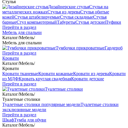
Стулья
Дизайнерские стулья
Стулья на
металлических ножках
Стулья из дерева
Стулья обитые
кожей
Стулья штабелируемые
Стулья складные
Стулья
барные
Стул компьютерный
Табуреты
Стулья детские
Пуфики
Перейти в раздел
Мебель для спальни
Каталог
/
Мебель
/
Мебель для спальни
Тумбочки прикроватные
Гардероб
Перейти в раздел
Кровати
Каталог
/
Мебель
/
Кровати
Кровати тканевые
Кровати кожаные
Кровати из дерева
Кровати
из МДФ
Кровать круглая свадебная
Кровати детские
Перейти в раздел
Туалетные столики
Каталог
/
Мебель
/
Туалетные столики
Туалетные столики популярные модели
Туалетные столики
эксклюзивные модели
Перейти в раздел
Шкаф
Тумба для обуви
Каталог
/
Мебель
/