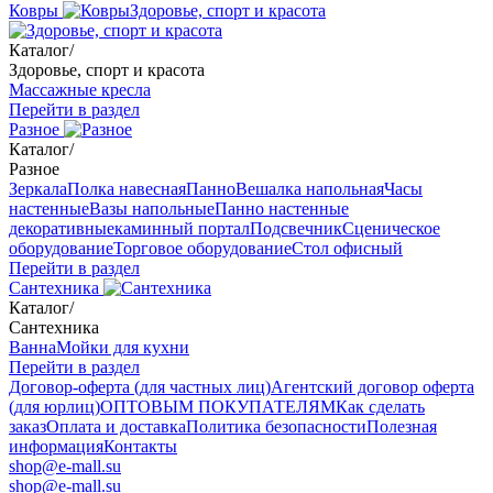
Ковры
Здоровье, спорт и красота
Каталог
/
Здоровье, спорт и красота
Массажные кресла
Перейти в раздел
Разное
Каталог
/
Разное
Зеркала
Полка навесная
Панно
Вешалка напольная
Часы
настенные
Вазы напольные
Панно настенные
декоративные
каминный портал
Подсвечник
Сценическое
оборудование
Торговое оборудование
Стол офисный
Перейти в раздел
Сантехника
Каталог
/
Сантехника
Ванна
Мойки для кухни
Перейти в раздел
Договор-оферта (для частных лиц)
Агентский договор оферта
(для юрлиц)
ОПТОВЫМ ПОКУПАТЕЛЯМ
Как сделать
заказ
Оплата и доставка
Политика безопасности
Полезная
информация
Контакты
shop@e-mall.su
shop@e-mall.su