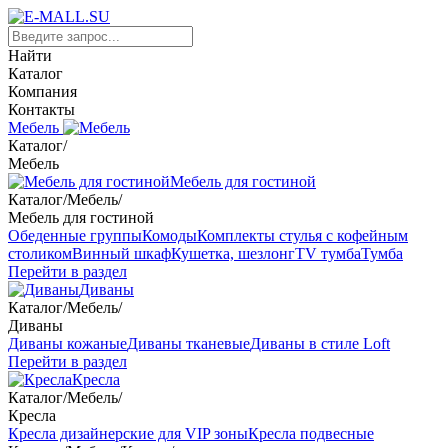
Найти
Каталог
Компания
Контакты
Мебель
Каталог
/
Мебель
Мебель для гостиной
Каталог
/
Мебель
/
Мебель для гостиной
Обеденные группы
Комоды
Комплекты стулья с кофейным
столиком
Винный шкаф
Кушетка, шезлонг
TV тумба
Тумба
Перейти в раздел
Диваны
Каталог
/
Мебель
/
Диваны
Диваны кожаные
Диваны тканевые
Диваны в стиле Loft
Перейти в раздел
Кресла
Каталог
/
Мебель
/
Кресла
Кресла дизайнерские для VIP зоны
Кресла подвесные