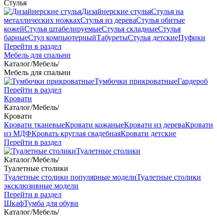
Стулья
Дизайнерские стулья
Стулья на
металлических ножках
Стулья из дерева
Стулья обитые
кожей
Стулья штабелируемые
Стулья складные
Стулья
барные
Стул компьютерный
Табуреты
Стулья детские
Пуфики
Перейти в раздел
Мебель для спальни
Каталог
/
Мебель
/
Мебель для спальни
Тумбочки прикроватные
Гардероб
Перейти в раздел
Кровати
Каталог
/
Мебель
/
Кровати
Кровати тканевые
Кровати кожаные
Кровати из дерева
Кровати
из МДФ
Кровать круглая свадебная
Кровати детские
Перейти в раздел
Туалетные столики
Каталог
/
Мебель
/
Туалетные столики
Туалетные столики популярные модели
Туалетные столики
эксклюзивные модели
Перейти в раздел
Шкаф
Тумба для обуви
Каталог
/
Мебель
/