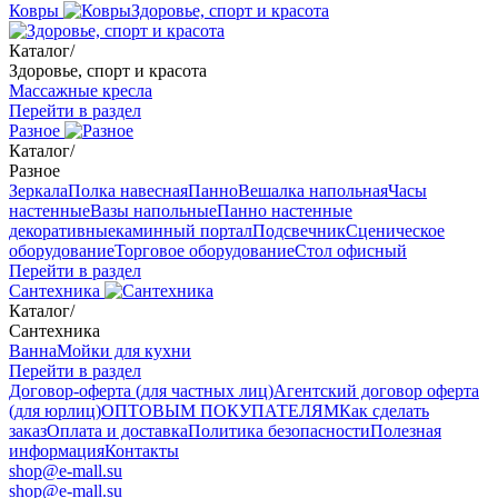
Ковры
Здоровье, спорт и красота
Каталог
/
Здоровье, спорт и красота
Массажные кресла
Перейти в раздел
Разное
Каталог
/
Разное
Зеркала
Полка навесная
Панно
Вешалка напольная
Часы
настенные
Вазы напольные
Панно настенные
декоративные
каминный портал
Подсвечник
Сценическое
оборудование
Торговое оборудование
Стол офисный
Перейти в раздел
Сантехника
Каталог
/
Сантехника
Ванна
Мойки для кухни
Перейти в раздел
Договор-оферта (для частных лиц)
Агентский договор оферта
(для юрлиц)
ОПТОВЫМ ПОКУПАТЕЛЯМ
Как сделать
заказ
Оплата и доставка
Политика безопасности
Полезная
информация
Контакты
shop@e-mall.su
shop@e-mall.su