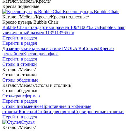
Каталог
/
Мебель
/
Кресла
/
Кресла подвесные
Кресло пузырь Bubble Chair
Каталог
/
Мебель
/
Кресла
/
Кресла подвесные
/
Кресло пузырь Bubble Chair
Bubble Chair стандартный размер 106*106*62 см
Bubble Chair
увеличенный размер 113*113*65 см
Перейти в раздел
Перейти в раздел
Дизайнерские кресла в стиле IMOLA BoConcept
Кресло
реклайнер
Кресло для офиса
Перейти в раздел
Столы и столики
Каталог
/
Мебель
/
Столы и столики
Столы обеденные
Каталог
/
Мебель
/
Столы и столики
/
Столы обеденные
Стол-трансформер
Перейти в раздел
Столы письменные
Приставные и кофейные
столики
Консоли
Стойки для цветов
Сервировочные столики
Перейти в раздел
Стулья
Каталог
/
Мебель
/