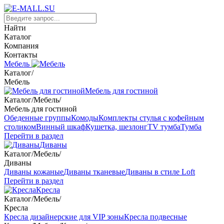
Найти
Каталог
Компания
Контакты
Мебель
Каталог
/
Мебель
Мебель для гостиной
Каталог
/
Мебель
/
Мебель для гостиной
Обеденные группы
Комоды
Комплекты стулья с кофейным
столиком
Винный шкаф
Кушетка, шезлонг
TV тумба
Тумба
Перейти в раздел
Диваны
Каталог
/
Мебель
/
Диваны
Диваны кожаные
Диваны тканевые
Диваны в стиле Loft
Перейти в раздел
Кресла
Каталог
/
Мебель
/
Кресла
Кресла дизайнерские для VIP зоны
Кресла подвесные