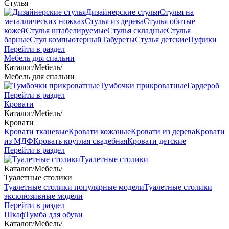
Стулья
Дизайнерские стулья
Стулья на
металлических ножках
Стулья из дерева
Стулья обитые
кожей
Стулья штабелируемые
Стулья складные
Стулья
барные
Стул компьютерный
Табуреты
Стулья детские
Пуфики
Перейти в раздел
Мебель для спальни
Каталог
/
Мебель
/
Мебель для спальни
Тумбочки прикроватные
Гардероб
Перейти в раздел
Кровати
Каталог
/
Мебель
/
Кровати
Кровати тканевые
Кровати кожаные
Кровати из дерева
Кровати
из МДФ
Кровать круглая свадебная
Кровати детские
Перейти в раздел
Туалетные столики
Каталог
/
Мебель
/
Туалетные столики
Туалетные столики популярные модели
Туалетные столики
эксклюзивные модели
Перейти в раздел
Шкаф
Тумба для обуви
Каталог
/
Мебель
/