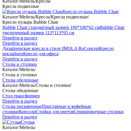
Каталог
/
Мебель
/
Кресла
/
Кресла подвесные
Кресло пузырь Bubble Chair
Каталог
/
Мебель
/
Кресла
/
Кресла подвесные
/
Кресло пузырь Bubble Chair
Bubble Chair стандартный размер 106*106*62 см
Bubble Chair
увеличенный размер 113*113*65 см
Перейти в раздел
Перейти в раздел
Дизайнерские кресла в стиле IMOLA BoConcept
Кресло
реклайнер
Кресло для офиса
Перейти в раздел
Столы и столики
Каталог
/
Мебель
/
Столы и столики
Столы обеденные
Каталог
/
Мебель
/
Столы и столики
/
Столы обеденные
Стол-трансформер
Перейти в раздел
Столы письменные
Приставные и кофейные
столики
Консоли
Стойки для цветов
Сервировочные столики
Перейти в раздел
Стулья
Каталог
/
Мебель
/