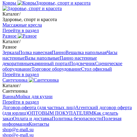
Ковры
Здоровье, спорт и красота
Каталог
/
Здоровье, спорт и красота
Массажные кресла
Перейти в раздел
Разное
Каталог
/
Разное
Зеркала
Полка навесная
Панно
Вешалка напольная
Часы
настенные
Вазы напольные
Панно настенные
декоративные
каминный портал
Подсвечник
Сценическое
оборудование
Торговое оборудование
Стол офисный
Перейти в раздел
Сантехника
Каталог
/
Сантехника
Ванна
Мойки для кухни
Перейти в раздел
Договор-оферта (для частных лиц)
Агентский договор оферта
(для юрлиц)
ОПТОВЫМ ПОКУПАТЕЛЯМ
Как сделать
заказ
Оплата и доставка
Политика безопасности
Полезная
информация
Контакты
shop@e-mall.su
shop@e-mall.su