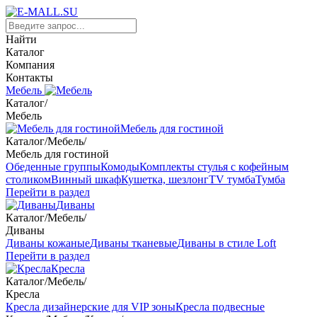
Найти
Каталог
Компания
Контакты
Мебель
Каталог
/
Мебель
Мебель для гостиной
Каталог
/
Мебель
/
Мебель для гостиной
Обеденные группы
Комоды
Комплекты стулья с кофейным
столиком
Винный шкаф
Кушетка, шезлонг
TV тумба
Тумба
Перейти в раздел
Диваны
Каталог
/
Мебель
/
Диваны
Диваны кожаные
Диваны тканевые
Диваны в стиле Loft
Перейти в раздел
Кресла
Каталог
/
Мебель
/
Кресла
Кресла дизайнерские для VIP зоны
Кресла подвесные