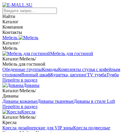
Найти
Каталог
Компания
Контакты
Мебель
Каталог
/
Мебель
Мебель для гостиной
Каталог
/
Мебель
/
Мебель для гостиной
Обеденные группы
Комоды
Комплекты стулья с кофейным
столиком
Винный шкаф
Кушетка, шезлонг
TV тумба
Тумба
Перейти в раздел
Диваны
Каталог
/
Мебель
/
Диваны
Диваны кожаные
Диваны тканевые
Диваны в стиле Loft
Перейти в раздел
Кресла
Каталог
/
Мебель
/
Кресла
Кресла дизайнерские для VIP зоны
Кресла подвесные