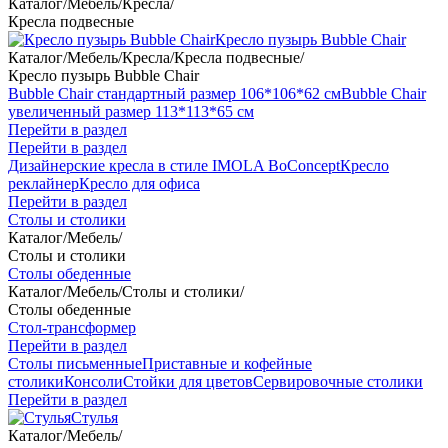
Каталог
/
Мебель
/
Кресла
/
Кресла подвесные
Кресло пузырь Bubble Chair
Каталог
/
Мебель
/
Кресла
/
Кресла подвесные
/
Кресло пузырь Bubble Chair
Bubble Chair стандартный размер 106*106*62 см
Bubble Chair
увеличенный размер 113*113*65 см
Перейти в раздел
Перейти в раздел
Дизайнерские кресла в стиле IMOLA BoConcept
Кресло
реклайнер
Кресло для офиса
Перейти в раздел
Столы и столики
Каталог
/
Мебель
/
Столы и столики
Столы обеденные
Каталог
/
Мебель
/
Столы и столики
/
Столы обеденные
Стол-трансформер
Перейти в раздел
Столы письменные
Приставные и кофейные
столики
Консоли
Стойки для цветов
Сервировочные столики
Перейти в раздел
Стулья
Каталог
/
Мебель
/