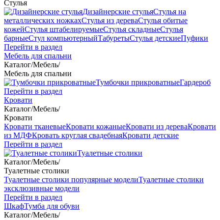
Стулья
Дизайнерские стулья
Стулья на
металлических ножках
Стулья из дерева
Стулья обитые
кожей
Стулья штабелируемые
Стулья складные
Стулья
барные
Стул компьютерный
Табуреты
Стулья детские
Пуфики
Перейти в раздел
Мебель для спальни
Каталог
/
Мебель
/
Мебель для спальни
Тумбочки прикроватные
Гардероб
Перейти в раздел
Кровати
Каталог
/
Мебель
/
Кровати
Кровати тканевые
Кровати кожаные
Кровати из дерева
Кровати
из МДФ
Кровать круглая свадебная
Кровати детские
Перейти в раздел
Туалетные столики
Каталог
/
Мебель
/
Туалетные столики
Туалетные столики популярные модели
Туалетные столики
эксклюзивные модели
Перейти в раздел
Шкаф
Тумба для обуви
Каталог
/
Мебель
/