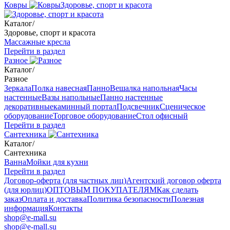
Ковры
Здоровье, спорт и красота
Каталог
/
Здоровье, спорт и красота
Массажные кресла
Перейти в раздел
Разное
Каталог
/
Разное
Зеркала
Полка навесная
Панно
Вешалка напольная
Часы
настенные
Вазы напольные
Панно настенные
декоративные
каминный портал
Подсвечник
Сценическое
оборудование
Торговое оборудование
Стол офисный
Перейти в раздел
Сантехника
Каталог
/
Сантехника
Ванна
Мойки для кухни
Перейти в раздел
Договор-оферта (для частных лиц)
Агентский договор оферта
(для юрлиц)
ОПТОВЫМ ПОКУПАТЕЛЯМ
Как сделать
заказ
Оплата и доставка
Политика безопасности
Полезная
информация
Контакты
shop@e-mall.su
shop@e-mall.su