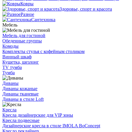
Ковры
Здоровье, спорт и красота
Разное
Сантехника
Мебель
Мебель для гостиной
Обеденные группы
Комоды
Комплекты стулья с кофейным столиком
Винный шкаф
Кушетка, шезлонг
TV тумба
Тумба
Диваны
Диваны кожаные
Диваны тканевые
Диваны в стиле Loft
Кресла
Кресла дизайнерские для VIP зоны
Кресла подвесные
Дизайнерские кресла в стиле IMOLA BoConcept
Кресло реклайнер