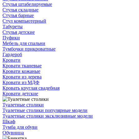
Стулья штабелируемые
Стулья складные
Стулья барные
Стул компьютерный
Табуреты
Стулья детские
Пуфики
Мебель для спальни
Тумбочки прикроватные
Гардероб
Кровати
Кровати тканевые
Кровати кожаные
Кровати из дерева
Кровати из МДФ
Кровать круглая свадебная
Кровати детские
Туалетные столики
Туалетные столики популярные модели
Туалетные столики эксклюзивные модели
Шкаф
Тумба для обуви
Обувница