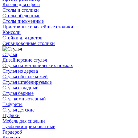
Кресло для офиса
Столы и столики
Столы обеденные
Столы письменные
Приставные и кофейные столики
Консоли
Стойки для цветов
Сервировочные столики
Стулья
Дизайнерские стулья
Стулья на металлических ножках
Стулья из дерева
Стулья обитые кожей
Стулья штабелируемые
Стулья складные
Стулья барные
Стул компьютерный
Табуреты
Стулья детские
Пуфики
Мебель для спальни
Тумбочки прикроватные
Гардероб
Кровати