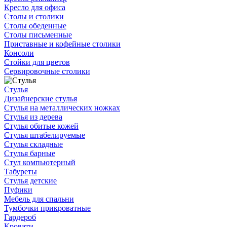
Кресло для офиса
Столы и столики
Столы обеденные
Столы письменные
Приставные и кофейные столики
Консоли
Стойки для цветов
Сервировочные столики
Стулья
Дизайнерские стулья
Стулья на металлических ножках
Стулья из дерева
Стулья обитые кожей
Стулья штабелируемые
Стулья складные
Стулья барные
Стул компьютерный
Табуреты
Стулья детские
Пуфики
Мебель для спальни
Тумбочки прикроватные
Гардероб
Кровати