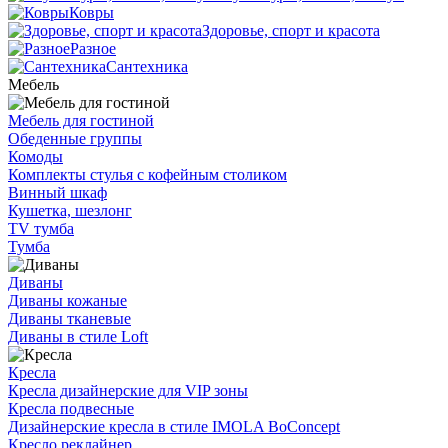
Ковры
Здоровье, спорт и красота
Разное
Сантехника
Мебель
Мебель для гостиной
Обеденные группы
Комоды
Комплекты стулья с кофейным столиком
Винный шкаф
Кушетка, шезлонг
TV тумба
Тумба
Диваны
Диваны кожаные
Диваны тканевые
Диваны в стиле Loft
Кресла
Кресла дизайнерские для VIP зоны
Кресла подвесные
Дизайнерские кресла в стиле IMOLA BoConcept
Кресло реклайнер