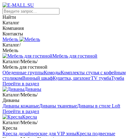
Найти
Каталог
Компания
Контакты
Мебель
Каталог
/
Мебель
Мебель для гостиной
Каталог
/
Мебель
/
Мебель для гостиной
Обеденные группы
Комоды
Комплекты стулья с кофейным
столиком
Винный шкаф
Кушетка, шезлонг
TV тумба
Тумба
Перейти в раздел
Диваны
Каталог
/
Мебель
/
Диваны
Диваны кожаные
Диваны тканевые
Диваны в стиле Loft
Перейти в раздел
Кресла
Каталог
/
Мебель
/
Кресла
Кресла дизайнерские для VIP зоны
Кресла подвесные