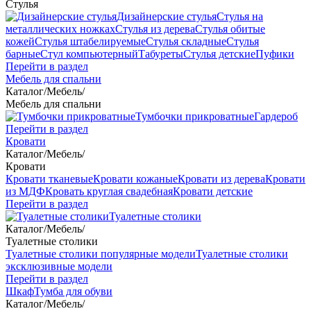
Стулья
Дизайнерские стулья
Стулья на
металлических ножках
Стулья из дерева
Стулья обитые
кожей
Стулья штабелируемые
Стулья складные
Стулья
барные
Стул компьютерный
Табуреты
Стулья детские
Пуфики
Перейти в раздел
Мебель для спальни
Каталог
/
Мебель
/
Мебель для спальни
Тумбочки прикроватные
Гардероб
Перейти в раздел
Кровати
Каталог
/
Мебель
/
Кровати
Кровати тканевые
Кровати кожаные
Кровати из дерева
Кровати
из МДФ
Кровать круглая свадебная
Кровати детские
Перейти в раздел
Туалетные столики
Каталог
/
Мебель
/
Туалетные столики
Туалетные столики популярные модели
Туалетные столики
эксклюзивные модели
Перейти в раздел
Шкаф
Тумба для обуви
Каталог
/
Мебель
/