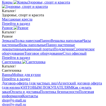
Ковры
Здоровье, спорт и красота
Каталог
/
Здоровье, спорт и красота
Массажные кресла
Перейти в раздел
Разное
Каталог
/
Разное
Зеркала
Полка навесная
Панно
Вешалка напольная
Часы
настенные
Вазы напольные
Панно настенные
декоративные
каминный портал
Подсвечник
Сценическое
оборудование
Торговое оборудование
Стол офисный
Перейти в раздел
Сантехника
Каталог
/
Сантехника
Ванна
Мойки для кухни
Перейти в раздел
Договор-оферта (для частных лиц)
Агентский договор оферта
(для юрлиц)
ОПТОВЫМ ПОКУПАТЕЛЯМ
Как сделать
заказ
Оплата и доставка
Политика безопасности
Полезная
информация
Контакты
shop@e-mall.su
shop@e-mall.su