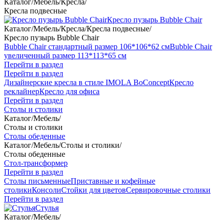
Каталог
/
Мебель
/
Кресла
/
Кресла подвесные
Кресло пузырь Bubble Chair
Каталог
/
Мебель
/
Кресла
/
Кресла подвесные
/
Кресло пузырь Bubble Chair
Bubble Chair стандартный размер 106*106*62 см
Bubble Chair
увеличенный размер 113*113*65 см
Перейти в раздел
Перейти в раздел
Дизайнерские кресла в стиле IMOLA BoConcept
Кресло
реклайнер
Кресло для офиса
Перейти в раздел
Столы и столики
Каталог
/
Мебель
/
Столы и столики
Столы обеденные
Каталог
/
Мебель
/
Столы и столики
/
Столы обеденные
Стол-трансформер
Перейти в раздел
Столы письменные
Приставные и кофейные
столики
Консоли
Стойки для цветов
Сервировочные столики
Перейти в раздел
Стулья
Каталог
/
Мебель
/