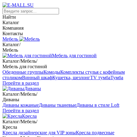
Найти
Каталог
Компания
Контакты
Мебель
Каталог
/
Мебель
Мебель для гостиной
Каталог
/
Мебель
/
Мебель для гостиной
Обеденные группы
Комоды
Комплекты стулья с кофейным
столиком
Винный шкаф
Кушетка, шезлонг
TV тумба
Тумба
Перейти в раздел
Диваны
Каталог
/
Мебель
/
Диваны
Диваны кожаные
Диваны тканевые
Диваны в стиле Loft
Перейти в раздел
Кресла
Каталог
/
Мебель
/
Кресла
Кресла дизайнерские для VIP зоны
Кресла подвесные