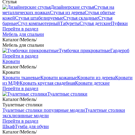
Стулья
Дизайнерские стулья
Стулья на
металлических ножках
Стулья из дерева
Стулья обитые
кожей
Стулья штабелируемые
Стулья складные
Стулья
барные
Стул компьютерный
Табуреты
Стулья детские
Пуфики
Перейти в раздел
Мебель для спальни
Каталог
/
Мебель
/
Мебель для спальни
Тумбочки прикроватные
Гардероб
Перейти в раздел
Кровати
Каталог
/
Мебель
/
Кровати
Кровати тканевые
Кровати кожаные
Кровати из дерева
Кровати
из МДФ
Кровать круглая свадебная
Кровати детские
Перейти в раздел
Туалетные столики
Каталог
/
Мебель
/
Туалетные столики
Туалетные столики популярные модели
Туалетные столики
эксклюзивные модели
Перейти в раздел
Шкаф
Тумба для обуви
Каталог
/
Мебель
/