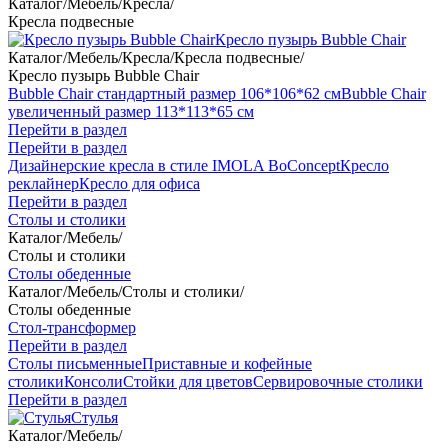
Каталог
/
Мебель
/
Кресла
/
Кресла подвесные
Кресло пузырь Bubble Chair
Каталог
/
Мебель
/
Кресла
/
Кресла подвесные
/
Кресло пузырь Bubble Chair
Bubble Chair стандартный размер 106*106*62 см
Bubble Chair
увеличенный размер 113*113*65 см
Перейти в раздел
Перейти в раздел
Дизайнерские кресла в стиле IMOLA BoConcept
Кресло
реклайнер
Кресло для офиса
Перейти в раздел
Столы и столики
Каталог
/
Мебель
/
Столы и столики
Столы обеденные
Каталог
/
Мебель
/
Столы и столики
/
Столы обеденные
Стол-трансформер
Перейти в раздел
Столы письменные
Приставные и кофейные
столики
Консоли
Стойки для цветов
Сервировочные столики
Перейти в раздел
Стулья
Каталог
/
Мебель
/