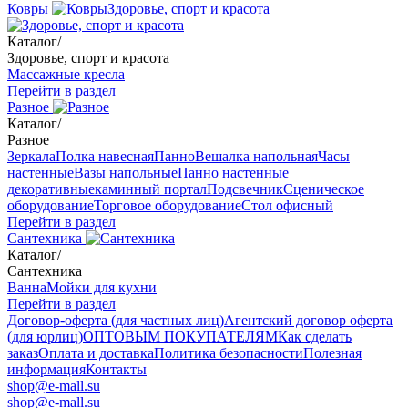
Ковры
Здоровье, спорт и красота
Каталог
/
Здоровье, спорт и красота
Массажные кресла
Перейти в раздел
Разное
Каталог
/
Разное
Зеркала
Полка навесная
Панно
Вешалка напольная
Часы
настенные
Вазы напольные
Панно настенные
декоративные
каминный портал
Подсвечник
Сценическое
оборудование
Торговое оборудование
Стол офисный
Перейти в раздел
Сантехника
Каталог
/
Сантехника
Ванна
Мойки для кухни
Перейти в раздел
Договор-оферта (для частных лиц)
Агентский договор оферта
(для юрлиц)
ОПТОВЫМ ПОКУПАТЕЛЯМ
Как сделать
заказ
Оплата и доставка
Политика безопасности
Полезная
информация
Контакты
shop@e-mall.su
shop@e-mall.su