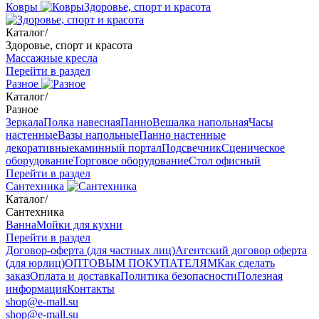
Ковры
Здоровье, спорт и красота
Каталог
/
Здоровье, спорт и красота
Массажные кресла
Перейти в раздел
Разное
Каталог
/
Разное
Зеркала
Полка навесная
Панно
Вешалка напольная
Часы
настенные
Вазы напольные
Панно настенные
декоративные
каминный портал
Подсвечник
Сценическое
оборудование
Торговое оборудование
Стол офисный
Перейти в раздел
Сантехника
Каталог
/
Сантехника
Ванна
Мойки для кухни
Перейти в раздел
Договор-оферта (для частных лиц)
Агентский договор оферта
(для юрлиц)
ОПТОВЫМ ПОКУПАТЕЛЯМ
Как сделать
заказ
Оплата и доставка
Политика безопасности
Полезная
информация
Контакты
shop@e-mall.su
shop@e-mall.su