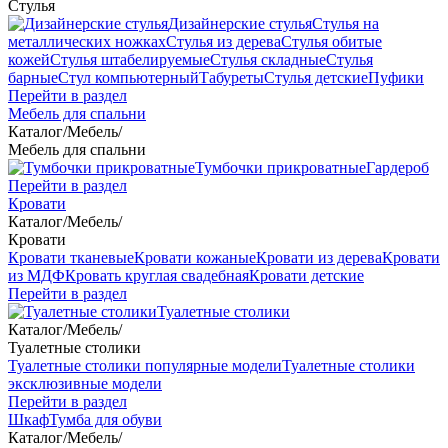
Стулья
Дизайнерские стулья
Стулья на
металлических ножках
Стулья из дерева
Стулья обитые
кожей
Стулья штабелируемые
Стулья складные
Стулья
барные
Стул компьютерный
Табуреты
Стулья детские
Пуфики
Перейти в раздел
Мебель для спальни
Каталог
/
Мебель
/
Мебель для спальни
Тумбочки прикроватные
Гардероб
Перейти в раздел
Кровати
Каталог
/
Мебель
/
Кровати
Кровати тканевые
Кровати кожаные
Кровати из дерева
Кровати
из МДФ
Кровать круглая свадебная
Кровати детские
Перейти в раздел
Туалетные столики
Каталог
/
Мебель
/
Туалетные столики
Туалетные столики популярные модели
Туалетные столики
эксклюзивные модели
Перейти в раздел
Шкаф
Тумба для обуви
Каталог
/
Мебель
/