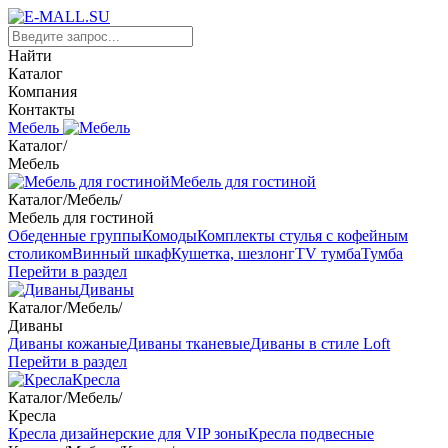
Найти
Каталог
Компания
Контакты
Мебель
Каталог
/
Мебель
Мебель для гостиной
Каталог
/
Мебель
/
Мебель для гостиной
Обеденные группы
Комоды
Комплекты стулья с кофейным
столиком
Винный шкаф
Кушетка, шезлонг
TV тумба
Тумба
Перейти в раздел
Диваны
Каталог
/
Мебель
/
Диваны
Диваны кожаные
Диваны тканевые
Диваны в стиле Loft
Перейти в раздел
Кресла
Каталог
/
Мебель
/
Кресла
Кресла дизайнерские для VIP зоны
Кресла подвесные