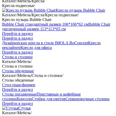
Каталог
/
Мебель
/
Кресла
/
Кресла подвесные
Кресло пузырь Bubble Chair
Каталог
/
Мебель
/
Кресла
/
Кресла подвесные
/
Кресло пузырь Bubble Chair
Bubble Chair стандартный размер 106*106*62 см
Bubble Chair
увеличенный размер 113*113*65 см
Перейти в раздел
Перейти в раздел
Дизайнерские кресла в стиле IMOLA BoConcept
Кресло
реклайнер
Кресло для офиса
Перейти в раздел
Столы и столики
Каталог
/
Мебель
/
Столы и столики
Столы обеденные
Каталог
/
Мебель
/
Столы и столики
/
Столы обеденные
Стол-трансформер
Перейти в раздел
Столы письменные
Приставные и кофейные
столики
Консоли
Стойки для цветов
Сервировочные столики
Перейти в раздел
Стулья
Каталог
/
Мебель
/