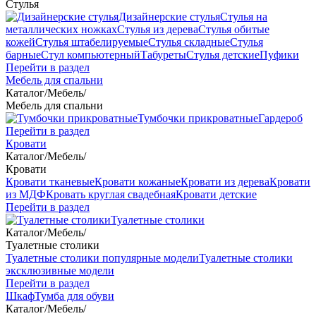
Стулья
Дизайнерские стулья
Стулья на
металлических ножках
Стулья из дерева
Стулья обитые
кожей
Стулья штабелируемые
Стулья складные
Стулья
барные
Стул компьютерный
Табуреты
Стулья детские
Пуфики
Перейти в раздел
Мебель для спальни
Каталог
/
Мебель
/
Мебель для спальни
Тумбочки прикроватные
Гардероб
Перейти в раздел
Кровати
Каталог
/
Мебель
/
Кровати
Кровати тканевые
Кровати кожаные
Кровати из дерева
Кровати
из МДФ
Кровать круглая свадебная
Кровати детские
Перейти в раздел
Туалетные столики
Каталог
/
Мебель
/
Туалетные столики
Туалетные столики популярные модели
Туалетные столики
эксклюзивные модели
Перейти в раздел
Шкаф
Тумба для обуви
Каталог
/
Мебель
/