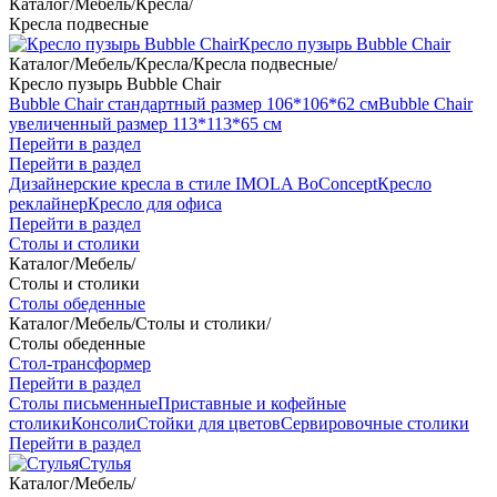
Каталог
/
Мебель
/
Кресла
/
Кресла подвесные
Кресло пузырь Bubble Chair
Каталог
/
Мебель
/
Кресла
/
Кресла подвесные
/
Кресло пузырь Bubble Chair
Bubble Chair стандартный размер 106*106*62 см
Bubble Chair
увеличенный размер 113*113*65 см
Перейти в раздел
Перейти в раздел
Дизайнерские кресла в стиле IMOLA BoConcept
Кресло
реклайнер
Кресло для офиса
Перейти в раздел
Столы и столики
Каталог
/
Мебель
/
Столы и столики
Столы обеденные
Каталог
/
Мебель
/
Столы и столики
/
Столы обеденные
Стол-трансформер
Перейти в раздел
Столы письменные
Приставные и кофейные
столики
Консоли
Стойки для цветов
Сервировочные столики
Перейти в раздел
Стулья
Каталог
/
Мебель
/