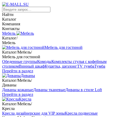
Найти
Каталог
Компания
Контакты
Мебель
Каталог
/
Мебель
Мебель для гостиной
Каталог
/
Мебель
/
Мебель для гостиной
Обеденные группы
Комоды
Комплекты стулья с кофейным
столиком
Винный шкаф
Кушетка, шезлонг
TV тумба
Тумба
Перейти в раздел
Диваны
Каталог
/
Мебель
/
Диваны
Диваны кожаные
Диваны тканевые
Диваны в стиле Loft
Перейти в раздел
Кресла
Каталог
/
Мебель
/
Кресла
Кресла дизайнерские для VIP зоны
Кресла подвесные