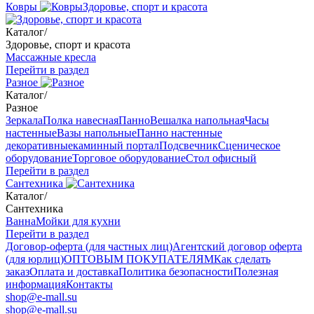
Ковры
Здоровье, спорт и красота
Каталог
/
Здоровье, спорт и красота
Массажные кресла
Перейти в раздел
Разное
Каталог
/
Разное
Зеркала
Полка навесная
Панно
Вешалка напольная
Часы
настенные
Вазы напольные
Панно настенные
декоративные
каминный портал
Подсвечник
Сценическое
оборудование
Торговое оборудование
Стол офисный
Перейти в раздел
Сантехника
Каталог
/
Сантехника
Ванна
Мойки для кухни
Перейти в раздел
Договор-оферта (для частных лиц)
Агентский договор оферта
(для юрлиц)
ОПТОВЫМ ПОКУПАТЕЛЯМ
Как сделать
заказ
Оплата и доставка
Политика безопасности
Полезная
информация
Контакты
shop@e-mall.su
shop@e-mall.su