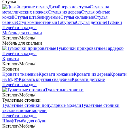
Стулья
Дизайнерские стулья
Стулья на
металлических ножках
Стулья из дерева
Стулья обитые
кожей
Стулья штабелируемые
Стулья складные
Стулья
барные
Стул компьютерный
Табуреты
Стулья детские
Пуфики
Перейти в раздел
Мебель для спальни
Каталог
/
Мебель
/
Мебель для спальни
Тумбочки прикроватные
Гардероб
Перейти в раздел
Кровати
Каталог
/
Мебель
/
Кровати
Кровати тканевые
Кровати кожаные
Кровати из дерева
Кровати
из МДФ
Кровать круглая свадебная
Кровати детские
Перейти в раздел
Туалетные столики
Каталог
/
Мебель
/
Туалетные столики
Туалетные столики популярные модели
Туалетные столики
эксклюзивные модели
Перейти в раздел
Шкаф
Тумба для обуви
Каталог
/
Мебель
/