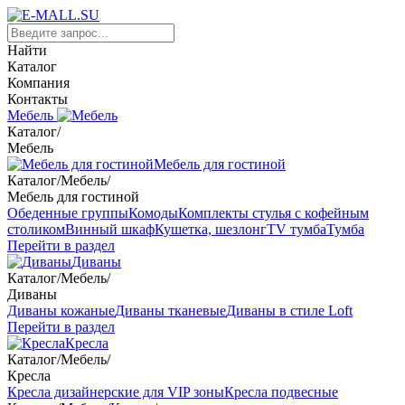
Найти
Каталог
Компания
Контакты
Мебель
Каталог
/
Мебель
Мебель для гостиной
Каталог
/
Мебель
/
Мебель для гостиной
Обеденные группы
Комоды
Комплекты стулья с кофейным
столиком
Винный шкаф
Кушетка, шезлонг
TV тумба
Тумба
Перейти в раздел
Диваны
Каталог
/
Мебель
/
Диваны
Диваны кожаные
Диваны тканевые
Диваны в стиле Loft
Перейти в раздел
Кресла
Каталог
/
Мебель
/
Кресла
Кресла дизайнерские для VIP зоны
Кресла подвесные