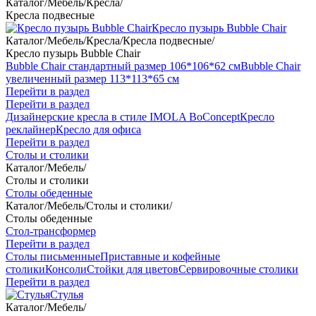
Каталог
/
Мебель
/
Кресла
/
Кресла подвесные
Кресло пузырь Bubble Chair
Каталог
/
Мебель
/
Кресла
/
Кресла подвесные
/
Кресло пузырь Bubble Chair
Bubble Chair стандартный размер 106*106*62 см
Bubble Chair
увеличенный размер 113*113*65 см
Перейти в раздел
Перейти в раздел
Дизайнерские кресла в стиле IMOLA BoConcept
Кресло
реклайнер
Кресло для офиса
Перейти в раздел
Столы и столики
Каталог
/
Мебель
/
Столы и столики
Столы обеденные
Каталог
/
Мебель
/
Столы и столики
/
Столы обеденные
Стол-трансформер
Перейти в раздел
Столы письменные
Приставные и кофейные
столики
Консоли
Стойки для цветов
Сервировочные столики
Перейти в раздел
Стулья
Каталог
/
Мебель
/