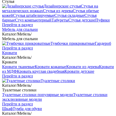
Стулья
Дизайнерские стулья
Стулья на
металлических ножках
Стулья из дерева
Стулья обитые
кожей
Стулья штабелируемые
Стулья складные
Стулья
барные
Стул компьютерный
Табуреты
Стулья детские
Пуфики
Перейти в раздел
Мебель для спальни
Каталог
/
Мебель
/
Мебель для спальни
Тумбочки прикроватные
Гардероб
Перейти в раздел
Кровати
Каталог
/
Мебель
/
Кровати
Кровати тканевые
Кровати кожаные
Кровати из дерева
Кровати
из МДФ
Кровать круглая свадебная
Кровати детские
Перейти в раздел
Туалетные столики
Каталог
/
Мебель
/
Туалетные столики
Туалетные столики популярные модели
Туалетные столики
эксклюзивные модели
Перейти в раздел
Шкаф
Тумба для обуви
Каталог
/
Мебель
/