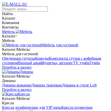
Найти
Каталог
Компания
Контакты
Мебель
Каталог
/
Мебель
Мебель для гостиной
Каталог
/
Мебель
/
Мебель для гостиной
Обеденные группы
Комоды
Комплекты стулья с кофейным
столиком
Винный шкаф
Кушетка, шезлонг
TV тумба
Тумба
Перейти в раздел
Диваны
Каталог
/
Мебель
/
Диваны
Диваны кожаные
Диваны тканевые
Диваны в стиле Loft
Перейти в раздел
Кресла
Каталог
/
Мебель
/
Кресла
Кресла дизайнерские для VIP зоны
Кресла подвесные