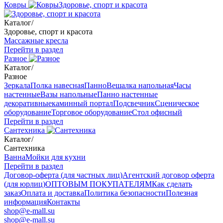
Ковры
Здоровье, спорт и красота
Каталог
/
Здоровье, спорт и красота
Массажные кресла
Перейти в раздел
Разное
Каталог
/
Разное
Зеркала
Полка навесная
Панно
Вешалка напольная
Часы
настенные
Вазы напольные
Панно настенные
декоративные
каминный портал
Подсвечник
Сценическое
оборудование
Торговое оборудование
Стол офисный
Перейти в раздел
Сантехника
Каталог
/
Сантехника
Ванна
Мойки для кухни
Перейти в раздел
Договор-оферта (для частных лиц)
Агентский договор оферта
(для юрлиц)
ОПТОВЫМ ПОКУПАТЕЛЯМ
Как сделать
заказ
Оплата и доставка
Политика безопасности
Полезная
информация
Контакты
shop@e-mall.su
shop@e-mall.su