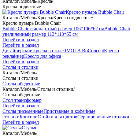
Каталог
/
Мебель
/
Кресла
/
Кресла подвесные
Кресло пузырь Bubble Chair
Каталог
/
Мебель
/
Кресла
/
Кресла подвесные
/
Кресло пузырь Bubble Chair
Bubble Chair стандартный размер 106*106*62 см
Bubble Chair
увеличенный размер 113*113*65 см
Перейти в раздел
Перейти в раздел
Дизайнерские кресла в стиле IMOLA BoConcept
Кресло
реклайнер
Кресло для офиса
Перейти в раздел
Столы и столики
Каталог
/
Мебель
/
Столы и столики
Столы обеденные
Каталог
/
Мебель
/
Столы и столики
/
Столы обеденные
Стол-трансформер
Перейти в раздел
Столы письменные
Приставные и кофейные
столики
Консоли
Стойки для цветов
Сервировочные столики
Перейти в раздел
Стулья
Каталог
/
Мебель
/