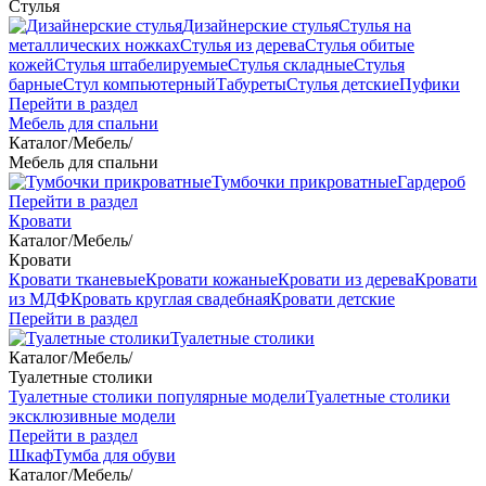
Стулья
Дизайнерские стулья
Стулья на
металлических ножках
Стулья из дерева
Стулья обитые
кожей
Стулья штабелируемые
Стулья складные
Стулья
барные
Стул компьютерный
Табуреты
Стулья детские
Пуфики
Перейти в раздел
Мебель для спальни
Каталог
/
Мебель
/
Мебель для спальни
Тумбочки прикроватные
Гардероб
Перейти в раздел
Кровати
Каталог
/
Мебель
/
Кровати
Кровати тканевые
Кровати кожаные
Кровати из дерева
Кровати
из МДФ
Кровать круглая свадебная
Кровати детские
Перейти в раздел
Туалетные столики
Каталог
/
Мебель
/
Туалетные столики
Туалетные столики популярные модели
Туалетные столики
эксклюзивные модели
Перейти в раздел
Шкаф
Тумба для обуви
Каталог
/
Мебель
/