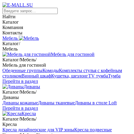
Найти
Каталог
Компания
Контакты
Мебель
Каталог
/
Мебель
Мебель для гостиной
Каталог
/
Мебель
/
Мебель для гостиной
Обеденные группы
Комоды
Комплекты стулья с кофейным
столиком
Винный шкаф
Кушетка, шезлонг
TV тумба
Тумба
Перейти в раздел
Диваны
Каталог
/
Мебель
/
Диваны
Диваны кожаные
Диваны тканевые
Диваны в стиле Loft
Перейти в раздел
Кресла
Каталог
/
Мебель
/
Кресла
Кресла дизайнерские для VIP зоны
Кресла подвесные