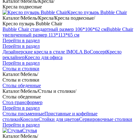
Каталог
/
Мебель
/
Кресла
/
Кресла подвесные
Кресло пузырь Bubble Chair
Каталог
/
Мебель
/
Кресла
/
Кресла подвесные
/
Кресло пузырь Bubble Chair
Bubble Chair стандартный размер 106*106*62 см
Bubble Chair
увеличенный размер 113*113*65 см
Перейти в раздел
Перейти в раздел
Дизайнерские кресла в стиле IMOLA BoConcept
Кресло
реклайнер
Кресло для офиса
Перейти в раздел
Столы и столики
Каталог
/
Мебель
/
Столы и столики
Столы обеденные
Каталог
/
Мебель
/
Столы и столики
/
Столы обеденные
Стол-трансформер
Перейти в раздел
Столы письменные
Приставные и кофейные
столики
Консоли
Стойки для цветов
Сервировочные столики
Перейти в раздел
Стулья
Каталог
/
Мебель
/