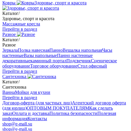
Ковры
Здоровье, спорт и красота
Каталог
/
Здоровье, спорт и красота
Массажные кресла
Перейти в раздел
Разное
Каталог
/
Разное
Зеркала
Полка навесная
Панно
Вешалка напольная
Часы
настенные
Вазы напольные
Панно настенные
декоративные
каминный портал
Подсвечник
Сценическое
оборудование
Торговое оборудование
Стол офисный
Перейти в раздел
Сантехника
Каталог
/
Сантехника
Ванна
Мойки для кухни
Перейти в раздел
Договор-оферта (для частных лиц)
Агентский договор оферта
(для юрлиц)
ОПТОВЫМ ПОКУПАТЕЛЯМ
Как сделать
заказ
Оплата и доставка
Политика безопасности
Полезная
информация
Контакты
shop@e-mall.su
shop@e-mall.su