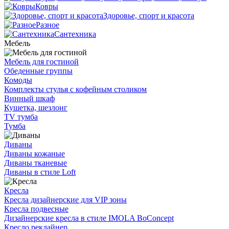
Ковры
Здоровье, спорт и красота
Разное
Сантехника
Мебель
Мебель для гостиной
Обеденные группы
Комоды
Комплекты стулья с кофейным столиком
Винный шкаф
Кушетка, шезлонг
TV тумба
Тумба
Диваны
Диваны кожаные
Диваны тканевые
Диваны в стиле Loft
Кресла
Кресла дизайнерские для VIP зоны
Кресла подвесные
Дизайнерские кресла в стиле IMOLA BoConcept
Кресло реклайнер