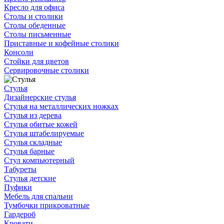
Кресло для офиса
Столы и столики
Столы обеденные
Столы письменные
Приставные и кофейные столики
Консоли
Стойки для цветов
Сервировочные столики
Стулья
Дизайнерские стулья
Стулья на металлических ножках
Стулья из дерева
Стулья обитые кожей
Стулья штабелируемые
Стулья складные
Стулья барные
Стул компьютерный
Табуреты
Стулья детские
Пуфики
Мебель для спальни
Тумбочки прикроватные
Гардероб
Кровати