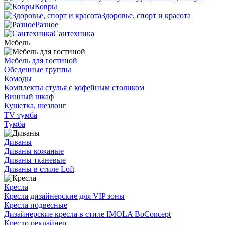
Ковры
Здоровье, спорт и красота
Разное
Сантехника
Мебель
Мебель для гостиной
Обеденные группы
Комоды
Комплекты стулья с кофейным столиком
Винный шкаф
Кушетка, шезлонг
TV тумба
Тумба
Диваны
Диваны кожаные
Диваны тканевые
Диваны в стиле Loft
Кресла
Кресла дизайнерские для VIP зоны
Кресла подвесные
Дизайнерские кресла в стиле IMOLA BoConcept
Кресло реклайнер