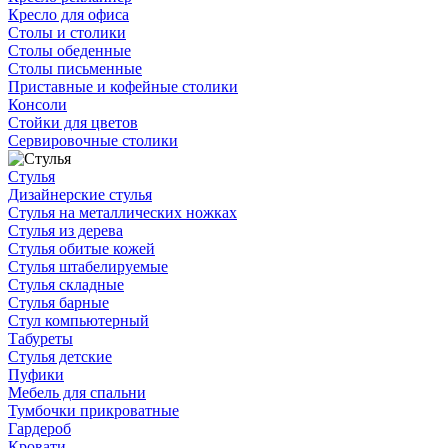
Кресло для офиса
Столы и столики
Столы обеденные
Столы письменные
Приставные и кофейные столики
Консоли
Стойки для цветов
Сервировочные столики
Стулья
Дизайнерские стулья
Стулья на металлических ножках
Стулья из дерева
Стулья обитые кожей
Стулья штабелируемые
Стулья складные
Стулья барные
Стул компьютерный
Табуреты
Стулья детские
Пуфики
Мебель для спальни
Тумбочки прикроватные
Гардероб
Кровати