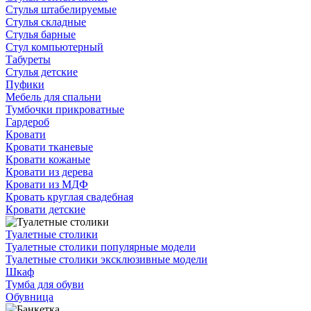
Стулья штабелируемые
Стулья складные
Стулья барные
Стул компьютерный
Табуреты
Стулья детские
Пуфики
Мебель для спальни
Тумбочки прикроватные
Гардероб
Кровати
Кровати тканевые
Кровати кожаные
Кровати из дерева
Кровати из МДФ
Кровать круглая свадебная
Кровати детские
Туалетные столики
Туалетные столики популярные модели
Туалетные столики эксклюзивные модели
Шкаф
Тумба для обуви
Обувница