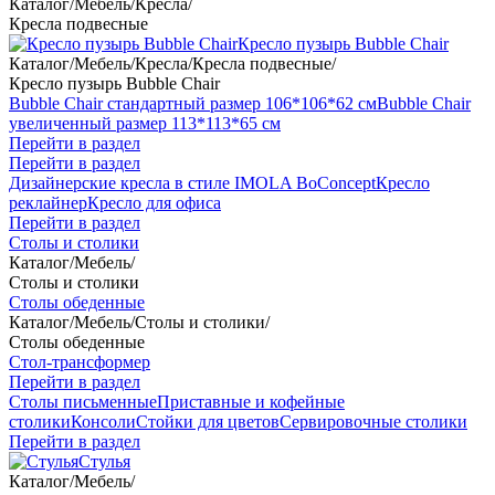
Каталог
/
Мебель
/
Кресла
/
Кресла подвесные
Кресло пузырь Bubble Chair
Каталог
/
Мебель
/
Кресла
/
Кресла подвесные
/
Кресло пузырь Bubble Chair
Bubble Chair стандартный размер 106*106*62 см
Bubble Chair
увеличенный размер 113*113*65 см
Перейти в раздел
Перейти в раздел
Дизайнерские кресла в стиле IMOLA BoConcept
Кресло
реклайнер
Кресло для офиса
Перейти в раздел
Столы и столики
Каталог
/
Мебель
/
Столы и столики
Столы обеденные
Каталог
/
Мебель
/
Столы и столики
/
Столы обеденные
Стол-трансформер
Перейти в раздел
Столы письменные
Приставные и кофейные
столики
Консоли
Стойки для цветов
Сервировочные столики
Перейти в раздел
Стулья
Каталог
/
Мебель
/