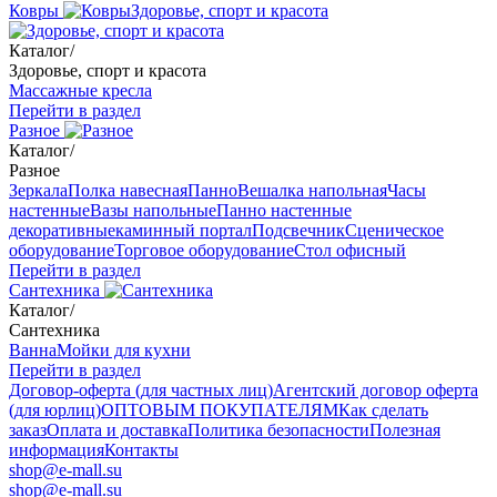
Ковры
Здоровье, спорт и красота
Каталог
/
Здоровье, спорт и красота
Массажные кресла
Перейти в раздел
Разное
Каталог
/
Разное
Зеркала
Полка навесная
Панно
Вешалка напольная
Часы
настенные
Вазы напольные
Панно настенные
декоративные
каминный портал
Подсвечник
Сценическое
оборудование
Торговое оборудование
Стол офисный
Перейти в раздел
Сантехника
Каталог
/
Сантехника
Ванна
Мойки для кухни
Перейти в раздел
Договор-оферта (для частных лиц)
Агентский договор оферта
(для юрлиц)
ОПТОВЫМ ПОКУПАТЕЛЯМ
Как сделать
заказ
Оплата и доставка
Политика безопасности
Полезная
информация
Контакты
shop@e-mall.su
shop@e-mall.su