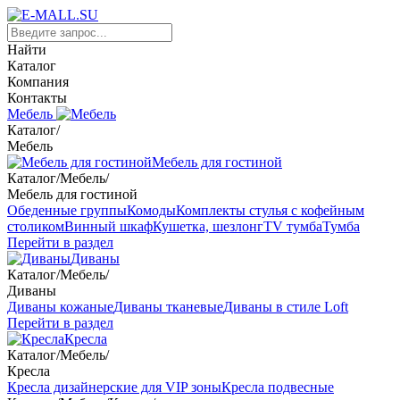
Найти
Каталог
Компания
Контакты
Мебель
Каталог
/
Мебель
Мебель для гостиной
Каталог
/
Мебель
/
Мебель для гостиной
Обеденные группы
Комоды
Комплекты стулья с кофейным
столиком
Винный шкаф
Кушетка, шезлонг
TV тумба
Тумба
Перейти в раздел
Диваны
Каталог
/
Мебель
/
Диваны
Диваны кожаные
Диваны тканевые
Диваны в стиле Loft
Перейти в раздел
Кресла
Каталог
/
Мебель
/
Кресла
Кресла дизайнерские для VIP зоны
Кресла подвесные