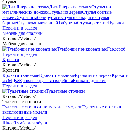
Стулья
Дизайнерские стулья
Стулья на
металлических ножках
Стулья из дерева
Стулья обитые
кожей
Стулья штабелируемые
Стулья складные
Стулья
барные
Стул компьютерный
Табуреты
Стулья детские
Пуфики
Перейти в раздел
Мебель для спальни
Каталог
/
Мебель
/
Мебель для спальни
Тумбочки прикроватные
Гардероб
Перейти в раздел
Кровати
Каталог
/
Мебель
/
Кровати
Кровати тканевые
Кровати кожаные
Кровати из дерева
Кровати
из МДФ
Кровать круглая свадебная
Кровати детские
Перейти в раздел
Туалетные столики
Каталог
/
Мебель
/
Туалетные столики
Туалетные столики популярные модели
Туалетные столики
эксклюзивные модели
Перейти в раздел
Шкаф
Тумба для обуви
Каталог
/
Мебель
/