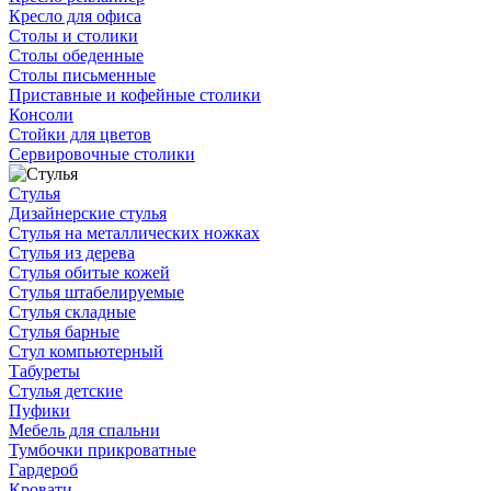
Кресло для офиса
Столы и столики
Столы обеденные
Столы письменные
Приставные и кофейные столики
Консоли
Стойки для цветов
Сервировочные столики
Стулья
Дизайнерские стулья
Стулья на металлических ножках
Стулья из дерева
Стулья обитые кожей
Стулья штабелируемые
Стулья складные
Стулья барные
Стул компьютерный
Табуреты
Стулья детские
Пуфики
Мебель для спальни
Тумбочки прикроватные
Гардероб
Кровати