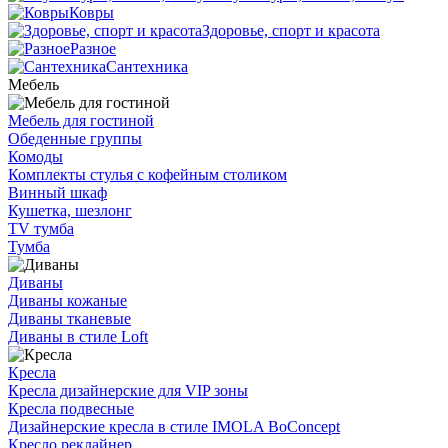
Ковры
Здоровье, спорт и красота
Разное
Сантехника
Мебель
Мебель для гостиной
Обеденные группы
Комоды
Комплекты стулья с кофейным столиком
Винный шкаф
Кушетка, шезлонг
TV тумба
Тумба
Диваны
Диваны кожаные
Диваны тканевые
Диваны в стиле Loft
Кресла
Кресла дизайнерские для VIP зоны
Кресла подвесные
Дизайнерские кресла в стиле IMOLA BoConcept
Кресло реклайнер