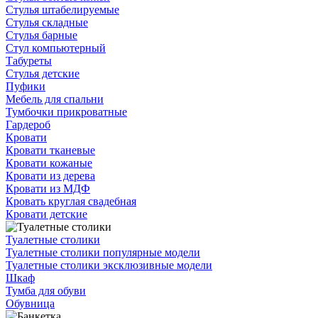
Стулья штабелируемые
Стулья складные
Стулья барные
Стул компьютерный
Табуреты
Стулья детские
Пуфики
Мебель для спальни
Тумбочки прикроватные
Гардероб
Кровати
Кровати тканевые
Кровати кожаные
Кровати из дерева
Кровати из МДФ
Кровать круглая свадебная
Кровати детские
Туалетные столики
Туалетные столики популярные модели
Туалетные столики эксклюзивные модели
Шкаф
Тумба для обуви
Обувница