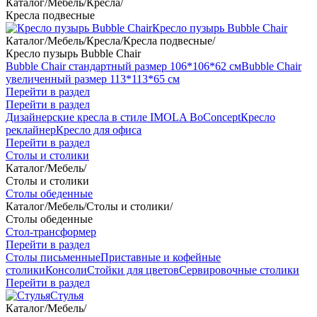
Каталог
/
Мебель
/
Кресла
/
Кресла подвесные
Кресло пузырь Bubble Chair
Каталог
/
Мебель
/
Кресла
/
Кресла подвесные
/
Кресло пузырь Bubble Chair
Bubble Chair стандартный размер 106*106*62 см
Bubble Chair
увеличенный размер 113*113*65 см
Перейти в раздел
Перейти в раздел
Дизайнерские кресла в стиле IMOLA BoConcept
Кресло
реклайнер
Кресло для офиса
Перейти в раздел
Столы и столики
Каталог
/
Мебель
/
Столы и столики
Столы обеденные
Каталог
/
Мебель
/
Столы и столики
/
Столы обеденные
Стол-трансформер
Перейти в раздел
Столы письменные
Приставные и кофейные
столики
Консоли
Стойки для цветов
Сервировочные столики
Перейти в раздел
Стулья
Каталог
/
Мебель
/