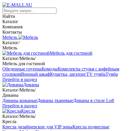
Найти
Каталог
Компания
Контакты
Мебель
Каталог
/
Мебель
Мебель для гостиной
Каталог
/
Мебель
/
Мебель для гостиной
Обеденные группы
Комоды
Комплекты стулья с кофейным
столиком
Винный шкаф
Кушетка, шезлонг
TV тумба
Тумба
Перейти в раздел
Диваны
Каталог
/
Мебель
/
Диваны
Диваны кожаные
Диваны тканевые
Диваны в стиле Loft
Перейти в раздел
Кресла
Каталог
/
Мебель
/
Кресла
Кресла дизайнерские для VIP зоны
Кресла подвесные