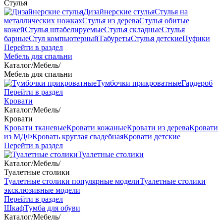
Стулья
Дизайнерские стулья
Стулья на
металлических ножках
Стулья из дерева
Стулья обитые
кожей
Стулья штабелируемые
Стулья складные
Стулья
барные
Стул компьютерный
Табуреты
Стулья детские
Пуфики
Перейти в раздел
Мебель для спальни
Каталог
/
Мебель
/
Мебель для спальни
Тумбочки прикроватные
Гардероб
Перейти в раздел
Кровати
Каталог
/
Мебель
/
Кровати
Кровати тканевые
Кровати кожаные
Кровати из дерева
Кровати
из МДФ
Кровать круглая свадебная
Кровати детские
Перейти в раздел
Туалетные столики
Каталог
/
Мебель
/
Туалетные столики
Туалетные столики популярные модели
Туалетные столики
эксклюзивные модели
Перейти в раздел
Шкаф
Тумба для обуви
Каталог
/
Мебель
/