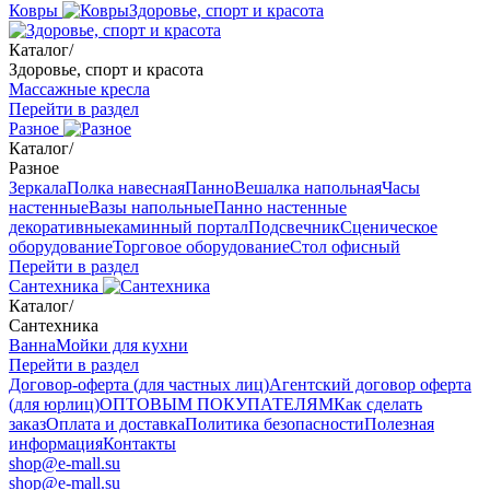
Ковры
Здоровье, спорт и красота
Каталог
/
Здоровье, спорт и красота
Массажные кресла
Перейти в раздел
Разное
Каталог
/
Разное
Зеркала
Полка навесная
Панно
Вешалка напольная
Часы
настенные
Вазы напольные
Панно настенные
декоративные
каминный портал
Подсвечник
Сценическое
оборудование
Торговое оборудование
Стол офисный
Перейти в раздел
Сантехника
Каталог
/
Сантехника
Ванна
Мойки для кухни
Перейти в раздел
Договор-оферта (для частных лиц)
Агентский договор оферта
(для юрлиц)
ОПТОВЫМ ПОКУПАТЕЛЯМ
Как сделать
заказ
Оплата и доставка
Политика безопасности
Полезная
информация
Контакты
shop@e-mall.su
shop@e-mall.su