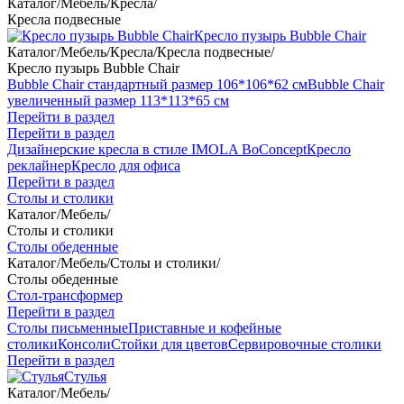
Каталог
/
Мебель
/
Кресла
/
Кресла подвесные
Кресло пузырь Bubble Chair
Каталог
/
Мебель
/
Кресла
/
Кресла подвесные
/
Кресло пузырь Bubble Chair
Bubble Chair стандартный размер 106*106*62 см
Bubble Chair
увеличенный размер 113*113*65 см
Перейти в раздел
Перейти в раздел
Дизайнерские кресла в стиле IMOLA BoConcept
Кресло
реклайнер
Кресло для офиса
Перейти в раздел
Столы и столики
Каталог
/
Мебель
/
Столы и столики
Столы обеденные
Каталог
/
Мебель
/
Столы и столики
/
Столы обеденные
Стол-трансформер
Перейти в раздел
Столы письменные
Приставные и кофейные
столики
Консоли
Стойки для цветов
Сервировочные столики
Перейти в раздел
Стулья
Каталог
/
Мебель
/