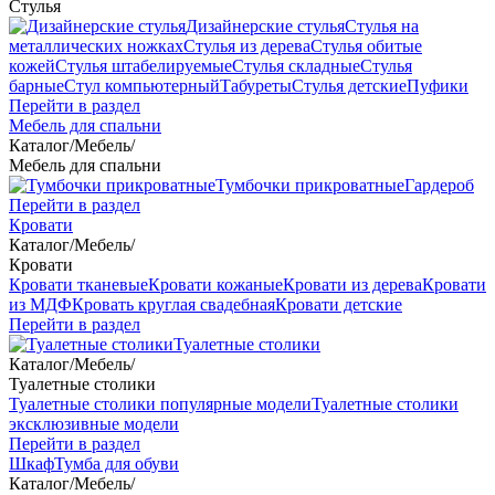
Стулья
Дизайнерские стулья
Стулья на
металлических ножках
Стулья из дерева
Стулья обитые
кожей
Стулья штабелируемые
Стулья складные
Стулья
барные
Стул компьютерный
Табуреты
Стулья детские
Пуфики
Перейти в раздел
Мебель для спальни
Каталог
/
Мебель
/
Мебель для спальни
Тумбочки прикроватные
Гардероб
Перейти в раздел
Кровати
Каталог
/
Мебель
/
Кровати
Кровати тканевые
Кровати кожаные
Кровати из дерева
Кровати
из МДФ
Кровать круглая свадебная
Кровати детские
Перейти в раздел
Туалетные столики
Каталог
/
Мебель
/
Туалетные столики
Туалетные столики популярные модели
Туалетные столики
эксклюзивные модели
Перейти в раздел
Шкаф
Тумба для обуви
Каталог
/
Мебель
/