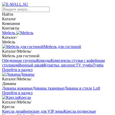
Найти
Каталог
Компания
Контакты
Мебель
Каталог
/
Мебель
Мебель для гостиной
Каталог
/
Мебель
/
Мебель для гостиной
Обеденные группы
Комоды
Комплекты стулья с кофейным
столиком
Винный шкаф
Кушетка, шезлонг
TV тумба
Тумба
Перейти в раздел
Диваны
Каталог
/
Мебель
/
Диваны
Диваны кожаные
Диваны тканевые
Диваны в стиле Loft
Перейти в раздел
Кресла
Каталог
/
Мебель
/
Кресла
Кресла дизайнерские для VIP зоны
Кресла подвесные