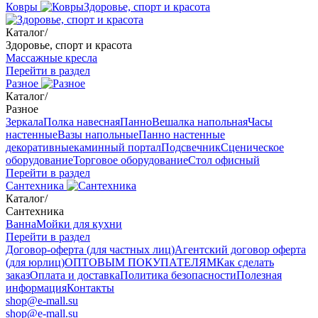
Ковры
Здоровье, спорт и красота
Каталог
/
Здоровье, спорт и красота
Массажные кресла
Перейти в раздел
Разное
Каталог
/
Разное
Зеркала
Полка навесная
Панно
Вешалка напольная
Часы
настенные
Вазы напольные
Панно настенные
декоративные
каминный портал
Подсвечник
Сценическое
оборудование
Торговое оборудование
Стол офисный
Перейти в раздел
Сантехника
Каталог
/
Сантехника
Ванна
Мойки для кухни
Перейти в раздел
Договор-оферта (для частных лиц)
Агентский договор оферта
(для юрлиц)
ОПТОВЫМ ПОКУПАТЕЛЯМ
Как сделать
заказ
Оплата и доставка
Политика безопасности
Полезная
информация
Контакты
shop@e-mall.su
shop@e-mall.su