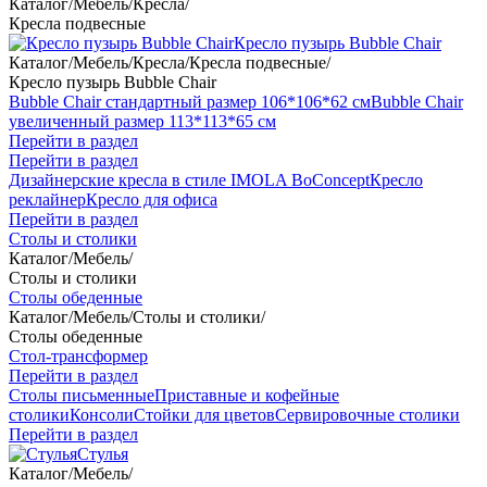
Каталог
/
Мебель
/
Кресла
/
Кресла подвесные
Кресло пузырь Bubble Chair
Каталог
/
Мебель
/
Кресла
/
Кресла подвесные
/
Кресло пузырь Bubble Chair
Bubble Chair стандартный размер 106*106*62 см
Bubble Chair
увеличенный размер 113*113*65 см
Перейти в раздел
Перейти в раздел
Дизайнерские кресла в стиле IMOLA BoConcept
Кресло
реклайнер
Кресло для офиса
Перейти в раздел
Столы и столики
Каталог
/
Мебель
/
Столы и столики
Столы обеденные
Каталог
/
Мебель
/
Столы и столики
/
Столы обеденные
Стол-трансформер
Перейти в раздел
Столы письменные
Приставные и кофейные
столики
Консоли
Стойки для цветов
Сервировочные столики
Перейти в раздел
Стулья
Каталог
/
Мебель
/