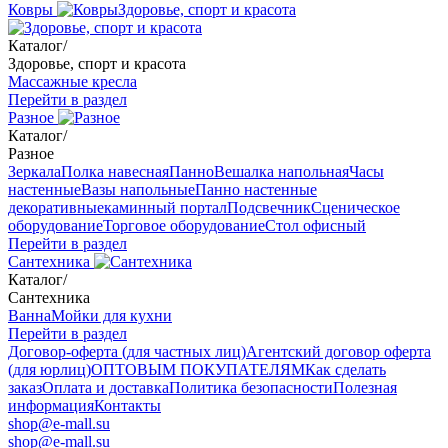
Ковры
Здоровье, спорт и красота
Каталог
/
Здоровье, спорт и красота
Массажные кресла
Перейти в раздел
Разное
Каталог
/
Разное
Зеркала
Полка навесная
Панно
Вешалка напольная
Часы
настенные
Вазы напольные
Панно настенные
декоративные
каминный портал
Подсвечник
Сценическое
оборудование
Торговое оборудование
Стол офисный
Перейти в раздел
Сантехника
Каталог
/
Сантехника
Ванна
Мойки для кухни
Перейти в раздел
Договор-оферта (для частных лиц)
Агентский договор оферта
(для юрлиц)
ОПТОВЫМ ПОКУПАТЕЛЯМ
Как сделать
заказ
Оплата и доставка
Политика безопасности
Полезная
информация
Контакты
shop@e-mall.su
shop@e-mall.su