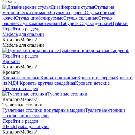
Стулья
Дизайнерские стулья
Стулья на
металлических ножках
Стулья из дерева
Стулья обитые
кожей
Стулья штабелируемые
Стулья складные
Стулья
барные
Стул компьютерный
Табуреты
Стулья детские
Пуфики
Перейти в раздел
Мебель для спальни
Каталог
/
Мебель
/
Мебель для спальни
Тумбочки прикроватные
Гардероб
Перейти в раздел
Кровати
Каталог
/
Мебель
/
Кровати
Кровати тканевые
Кровати кожаные
Кровати из дерева
Кровати
из МДФ
Кровать круглая свадебная
Кровати детские
Перейти в раздел
Туалетные столики
Каталог
/
Мебель
/
Туалетные столики
Туалетные столики популярные модели
Туалетные столики
эксклюзивные модели
Перейти в раздел
Шкаф
Тумба для обуви
Каталог
/
Мебель
/