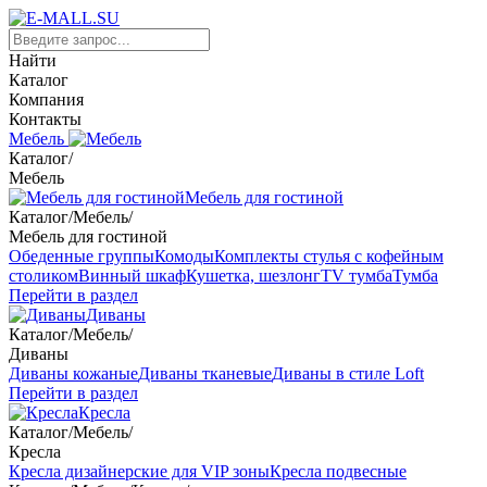
Найти
Каталог
Компания
Контакты
Мебель
Каталог
/
Мебель
Мебель для гостиной
Каталог
/
Мебель
/
Мебель для гостиной
Обеденные группы
Комоды
Комплекты стулья с кофейным
столиком
Винный шкаф
Кушетка, шезлонг
TV тумба
Тумба
Перейти в раздел
Диваны
Каталог
/
Мебель
/
Диваны
Диваны кожаные
Диваны тканевые
Диваны в стиле Loft
Перейти в раздел
Кресла
Каталог
/
Мебель
/
Кресла
Кресла дизайнерские для VIP зоны
Кресла подвесные