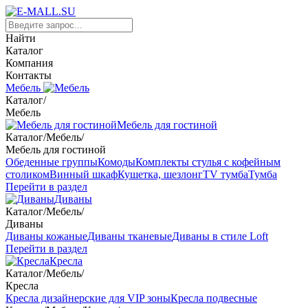
Найти
Каталог
Компания
Контакты
Мебель
Каталог
/
Мебель
Мебель для гостиной
Каталог
/
Мебель
/
Мебель для гостиной
Обеденные группы
Комоды
Комплекты стулья с кофейным
столиком
Винный шкаф
Кушетка, шезлонг
TV тумба
Тумба
Перейти в раздел
Диваны
Каталог
/
Мебель
/
Диваны
Диваны кожаные
Диваны тканевые
Диваны в стиле Loft
Перейти в раздел
Кресла
Каталог
/
Мебель
/
Кресла
Кресла дизайнерские для VIP зоны
Кресла подвесные