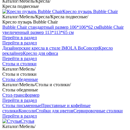
Каталог
/
Мебель
/
Кресла
/
Кресла подвесные
Кресло пузырь Bubble Chair
Каталог
/
Мебель
/
Кресла
/
Кресла подвесные
/
Кресло пузырь Bubble Chair
Bubble Chair стандартный размер 106*106*62 см
Bubble Chair
увеличенный размер 113*113*65 см
Перейти в раздел
Перейти в раздел
Дизайнерские кресла в стиле IMOLA BoConcept
Кресло
реклайнер
Кресло для офиса
Перейти в раздел
Столы и столики
Каталог
/
Мебель
/
Столы и столики
Столы обеденные
Каталог
/
Мебель
/
Столы и столики
/
Столы обеденные
Стол-трансформер
Перейти в раздел
Столы письменные
Приставные и кофейные
столики
Консоли
Стойки для цветов
Сервировочные столики
Перейти в раздел
Стулья
Каталог
/
Мебель
/