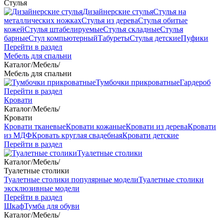
Стулья
Дизайнерские стулья
Стулья на
металлических ножках
Стулья из дерева
Стулья обитые
кожей
Стулья штабелируемые
Стулья складные
Стулья
барные
Стул компьютерный
Табуреты
Стулья детские
Пуфики
Перейти в раздел
Мебель для спальни
Каталог
/
Мебель
/
Мебель для спальни
Тумбочки прикроватные
Гардероб
Перейти в раздел
Кровати
Каталог
/
Мебель
/
Кровати
Кровати тканевые
Кровати кожаные
Кровати из дерева
Кровати
из МДФ
Кровать круглая свадебная
Кровати детские
Перейти в раздел
Туалетные столики
Каталог
/
Мебель
/
Туалетные столики
Туалетные столики популярные модели
Туалетные столики
эксклюзивные модели
Перейти в раздел
Шкаф
Тумба для обуви
Каталог
/
Мебель
/