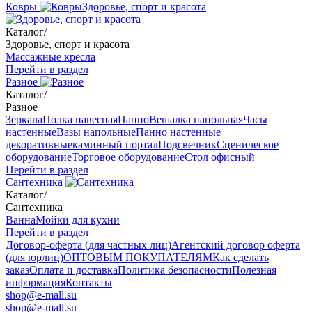
Ковры
Здоровье, спорт и красота
Каталог
/
Здоровье, спорт и красота
Массажные кресла
Перейти в раздел
Разное
Каталог
/
Разное
Зеркала
Полка навесная
Панно
Вешалка напольная
Часы
настенные
Вазы напольные
Панно настенные
декоративные
каминный портал
Подсвечник
Сценическое
оборудование
Торговое оборудование
Стол офисный
Перейти в раздел
Сантехника
Каталог
/
Сантехника
Ванна
Мойки для кухни
Перейти в раздел
Договор-оферта (для частных лиц)
Агентский договор оферта
(для юрлиц)
ОПТОВЫМ ПОКУПАТЕЛЯМ
Как сделать
заказ
Оплата и доставка
Политика безопасности
Полезная
информация
Контакты
shop@e-mall.su
shop@e-mall.su