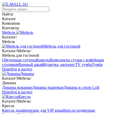
Найти
Каталог
Компания
Контакты
Мебель
Каталог
/
Мебель
Мебель для гостиной
Каталог
/
Мебель
/
Мебель для гостиной
Обеденные группы
Комоды
Комплекты стулья с кофейным
столиком
Винный шкаф
Кушетка, шезлонг
TV тумба
Тумба
Перейти в раздел
Диваны
Каталог
/
Мебель
/
Диваны
Диваны кожаные
Диваны тканевые
Диваны в стиле Loft
Перейти в раздел
Кресла
Каталог
/
Мебель
/
Кресла
Кресла дизайнерские для VIP зоны
Кресла подвесные