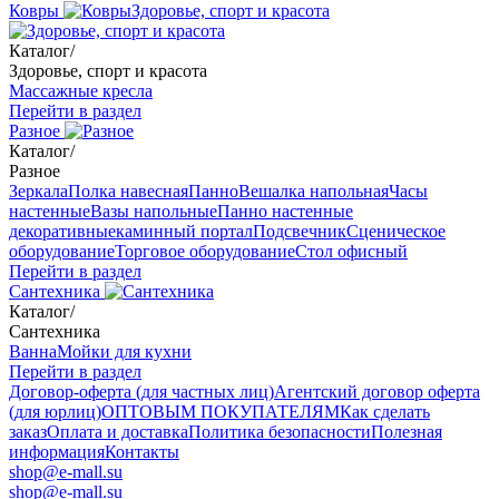
Ковры
Здоровье, спорт и красота
Каталог
/
Здоровье, спорт и красота
Массажные кресла
Перейти в раздел
Разное
Каталог
/
Разное
Зеркала
Полка навесная
Панно
Вешалка напольная
Часы
настенные
Вазы напольные
Панно настенные
декоративные
каминный портал
Подсвечник
Сценическое
оборудование
Торговое оборудование
Стол офисный
Перейти в раздел
Сантехника
Каталог
/
Сантехника
Ванна
Мойки для кухни
Перейти в раздел
Договор-оферта (для частных лиц)
Агентский договор оферта
(для юрлиц)
ОПТОВЫМ ПОКУПАТЕЛЯМ
Как сделать
заказ
Оплата и доставка
Политика безопасности
Полезная
информация
Контакты
shop@e-mall.su
shop@e-mall.su