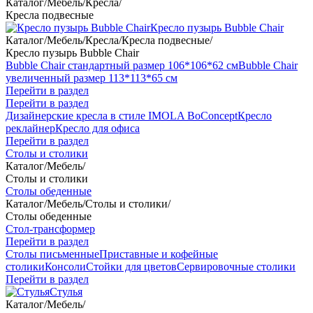
Каталог
/
Мебель
/
Кресла
/
Кресла подвесные
Кресло пузырь Bubble Chair
Каталог
/
Мебель
/
Кресла
/
Кресла подвесные
/
Кресло пузырь Bubble Chair
Bubble Chair стандартный размер 106*106*62 см
Bubble Chair
увеличенный размер 113*113*65 см
Перейти в раздел
Перейти в раздел
Дизайнерские кресла в стиле IMOLA BoConcept
Кресло
реклайнер
Кресло для офиса
Перейти в раздел
Столы и столики
Каталог
/
Мебель
/
Столы и столики
Столы обеденные
Каталог
/
Мебель
/
Столы и столики
/
Столы обеденные
Стол-трансформер
Перейти в раздел
Столы письменные
Приставные и кофейные
столики
Консоли
Стойки для цветов
Сервировочные столики
Перейти в раздел
Стулья
Каталог
/
Мебель
/