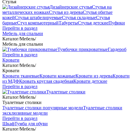
Стулья
Дизайнерские стулья
Стулья на
металлических ножках
Стулья из дерева
Стулья обитые
кожей
Стулья штабелируемые
Стулья складные
Стулья
барные
Стул компьютерный
Табуреты
Стулья детские
Пуфики
Перейти в раздел
Мебель для спальни
Каталог
/
Мебель
/
Мебель для спальни
Тумбочки прикроватные
Гардероб
Перейти в раздел
Кровати
Каталог
/
Мебель
/
Кровати
Кровати тканевые
Кровати кожаные
Кровати из дерева
Кровати
из МДФ
Кровать круглая свадебная
Кровати детские
Перейти в раздел
Туалетные столики
Каталог
/
Мебель
/
Туалетные столики
Туалетные столики популярные модели
Туалетные столики
эксклюзивные модели
Перейти в раздел
Шкаф
Тумба для обуви
Каталог
/
Мебель
/