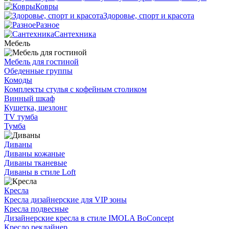
Ковры
Здоровье, спорт и красота
Разное
Сантехника
Мебель
Мебель для гостиной
Обеденные группы
Комоды
Комплекты стулья с кофейным столиком
Винный шкаф
Кушетка, шезлонг
TV тумба
Тумба
Диваны
Диваны кожаные
Диваны тканевые
Диваны в стиле Loft
Кресла
Кресла дизайнерские для VIP зоны
Кресла подвесные
Дизайнерские кресла в стиле IMOLA BoConcept
Кресло реклайнер