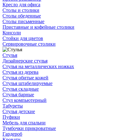
Кресло для офиса
Столы и столики
Столы обеденные
Столы письменные
Приставные и кофейные столики
Консоли
Стойки для цветов
Сервировочные столики
Стулья
Дизайнерские стулья
Стулья на металлических ножках
Стулья из дерева
Стулья обитые кожей
Стулья штабелируемые
Стулья складные
Стулья барные
Стул компьютерный
Табуреты
Стулья детские
Пуфики
Мебель для спальни
Тумбочки прикроватные
Гардероб
Кровати