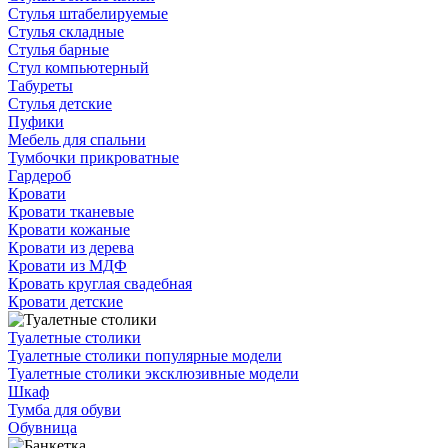
Стулья штабелируемые
Стулья складные
Стулья барные
Стул компьютерный
Табуреты
Стулья детские
Пуфики
Мебель для спальни
Тумбочки прикроватные
Гардероб
Кровати
Кровати тканевые
Кровати кожаные
Кровати из дерева
Кровати из МДФ
Кровать круглая свадебная
Кровати детские
Туалетные столики
Туалетные столики популярные модели
Туалетные столики эксклюзивные модели
Шкаф
Тумба для обуви
Обувница