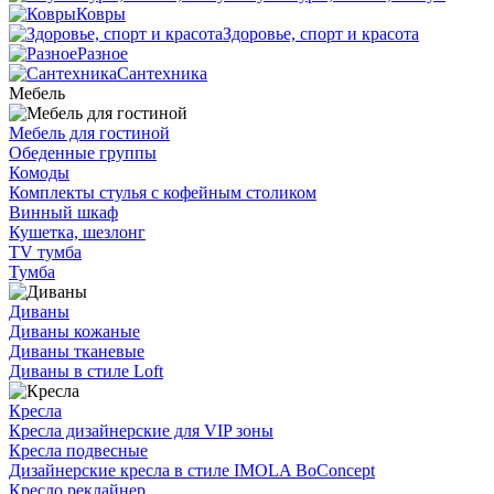
Ковры
Здоровье, спорт и красота
Разное
Сантехника
Мебель
Мебель для гостиной
Обеденные группы
Комоды
Комплекты стулья с кофейным столиком
Винный шкаф
Кушетка, шезлонг
TV тумба
Тумба
Диваны
Диваны кожаные
Диваны тканевые
Диваны в стиле Loft
Кресла
Кресла дизайнерские для VIP зоны
Кресла подвесные
Дизайнерские кресла в стиле IMOLA BoConcept
Кресло реклайнер