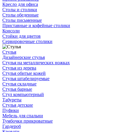
Кресло для офиса
Столы и столики
Столы обеденные
Столы письменные
Приставные и кофейные столики
Консоли
Стойки для цветов
Сервировочные столики
Стулья
Дизайнерские стулья
Стулья на металлических ножках
Стулья из дерева
Стулья обитые кожей
Стулья штабелируемые
Стулья складные
Стулья барные
Стул компьютерный
Табуреты
Стулья детские
Пуфики
Мебель для спальни
Тумбочки прикроватные
Гардероб
Кровати