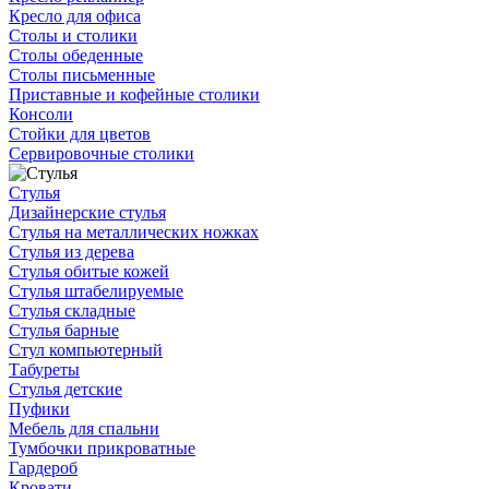
Кресло для офиса
Столы и столики
Столы обеденные
Столы письменные
Приставные и кофейные столики
Консоли
Стойки для цветов
Сервировочные столики
Стулья
Дизайнерские стулья
Стулья на металлических ножках
Стулья из дерева
Стулья обитые кожей
Стулья штабелируемые
Стулья складные
Стулья барные
Стул компьютерный
Табуреты
Стулья детские
Пуфики
Мебель для спальни
Тумбочки прикроватные
Гардероб
Кровати