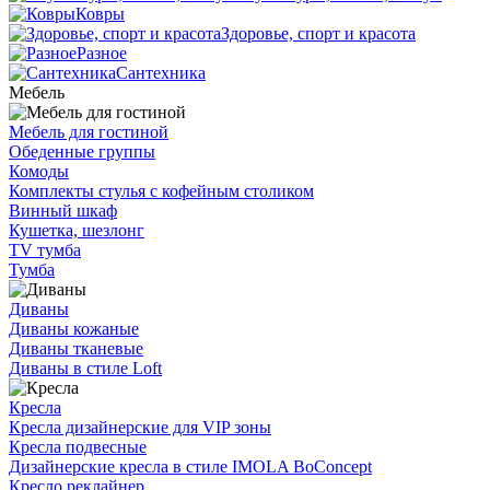
Ковры
Здоровье, спорт и красота
Разное
Сантехника
Мебель
Мебель для гостиной
Обеденные группы
Комоды
Комплекты стулья с кофейным столиком
Винный шкаф
Кушетка, шезлонг
TV тумба
Тумба
Диваны
Диваны кожаные
Диваны тканевые
Диваны в стиле Loft
Кресла
Кресла дизайнерские для VIP зоны
Кресла подвесные
Дизайнерские кресла в стиле IMOLA BoConcept
Кресло реклайнер