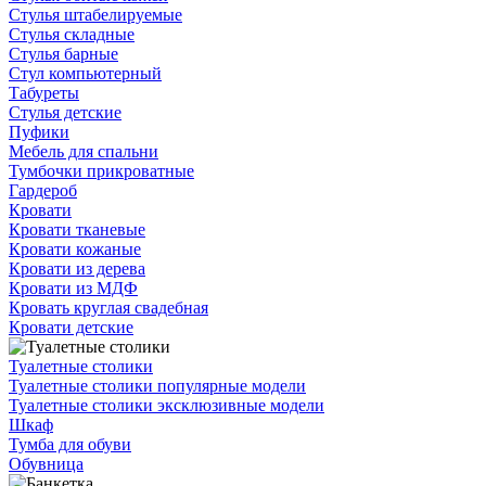
Стулья штабелируемые
Стулья складные
Стулья барные
Стул компьютерный
Табуреты
Стулья детские
Пуфики
Мебель для спальни
Тумбочки прикроватные
Гардероб
Кровати
Кровати тканевые
Кровати кожаные
Кровати из дерева
Кровати из МДФ
Кровать круглая свадебная
Кровати детские
Туалетные столики
Туалетные столики популярные модели
Туалетные столики эксклюзивные модели
Шкаф
Тумба для обуви
Обувница