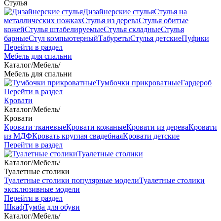
Стулья
Дизайнерские стулья
Стулья на
металлических ножках
Стулья из дерева
Стулья обитые
кожей
Стулья штабелируемые
Стулья складные
Стулья
барные
Стул компьютерный
Табуреты
Стулья детские
Пуфики
Перейти в раздел
Мебель для спальни
Каталог
/
Мебель
/
Мебель для спальни
Тумбочки прикроватные
Гардероб
Перейти в раздел
Кровати
Каталог
/
Мебель
/
Кровати
Кровати тканевые
Кровати кожаные
Кровати из дерева
Кровати
из МДФ
Кровать круглая свадебная
Кровати детские
Перейти в раздел
Туалетные столики
Каталог
/
Мебель
/
Туалетные столики
Туалетные столики популярные модели
Туалетные столики
эксклюзивные модели
Перейти в раздел
Шкаф
Тумба для обуви
Каталог
/
Мебель
/