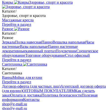
Ковры
Здоровье, спорт и красота
Каталог
/
Здоровье, спорт и красота
Массажные кресла
Перейти в раздел
Разное
Каталог
/
Разное
Зеркала
Полка навесная
Панно
Вешалка напольная
Часы
настенные
Вазы напольные
Панно настенные
декоративные
каминный портал
Подсвечник
Сценическое
оборудование
Торговое оборудование
Стол офисный
Перейти в раздел
Сантехника
Каталог
/
Сантехника
Ванна
Мойки для кухни
Перейти в раздел
Договор-оферта (для частных лиц)
Агентский договор оферта
(для юрлиц)
ОПТОВЫМ ПОКУПАТЕЛЯМ
Как сделать
заказ
Оплата и доставка
Политика безопасности
Полезная
информация
Контакты
shop@e-mall.su
shop@e-mall.su