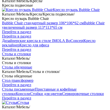
Каталог
/
Мебель
/
Кресла
/
Кресла подвесные
Кресло пузырь Bubble Chair
Каталог
/
Мебель
/
Кресла
/
Кресла подвесные
/
Кресло пузырь Bubble Chair
Bubble Chair стандартный размер 106*106*62 см
Bubble Chair
увеличенный размер 113*113*65 см
Перейти в раздел
Перейти в раздел
Дизайнерские кресла в стиле IMOLA BoConcept
Кресло
реклайнер
Кресло для офиса
Перейти в раздел
Столы и столики
Каталог
/
Мебель
/
Столы и столики
Столы обеденные
Каталог
/
Мебель
/
Столы и столики
/
Столы обеденные
Стол-трансформер
Перейти в раздел
Столы письменные
Приставные и кофейные
столики
Консоли
Стойки для цветов
Сервировочные столики
Перейти в раздел
Стулья
Каталог
/
Мебель
/