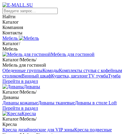
Найти
Каталог
Компания
Контакты
Мебель
Каталог
/
Мебель
Мебель для гостиной
Каталог
/
Мебель
/
Мебель для гостиной
Обеденные группы
Комоды
Комплекты стулья с кофейным
столиком
Винный шкаф
Кушетка, шезлонг
TV тумба
Тумба
Перейти в раздел
Диваны
Каталог
/
Мебель
/
Диваны
Диваны кожаные
Диваны тканевые
Диваны в стиле Loft
Перейти в раздел
Кресла
Каталог
/
Мебель
/
Кресла
Кресла дизайнерские для VIP зоны
Кресла подвесные