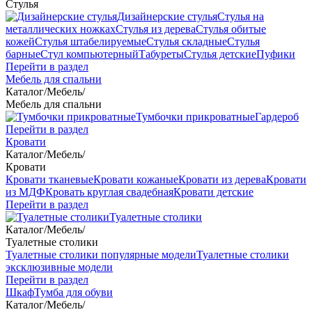
Стулья
Дизайнерские стулья
Стулья на
металлических ножках
Стулья из дерева
Стулья обитые
кожей
Стулья штабелируемые
Стулья складные
Стулья
барные
Стул компьютерный
Табуреты
Стулья детские
Пуфики
Перейти в раздел
Мебель для спальни
Каталог
/
Мебель
/
Мебель для спальни
Тумбочки прикроватные
Гардероб
Перейти в раздел
Кровати
Каталог
/
Мебель
/
Кровати
Кровати тканевые
Кровати кожаные
Кровати из дерева
Кровати
из МДФ
Кровать круглая свадебная
Кровати детские
Перейти в раздел
Туалетные столики
Каталог
/
Мебель
/
Туалетные столики
Туалетные столики популярные модели
Туалетные столики
эксклюзивные модели
Перейти в раздел
Шкаф
Тумба для обуви
Каталог
/
Мебель
/