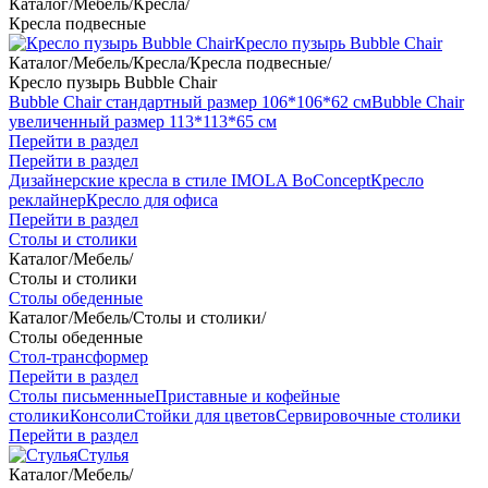
Каталог
/
Мебель
/
Кресла
/
Кресла подвесные
Кресло пузырь Bubble Chair
Каталог
/
Мебель
/
Кресла
/
Кресла подвесные
/
Кресло пузырь Bubble Chair
Bubble Chair стандартный размер 106*106*62 см
Bubble Chair
увеличенный размер 113*113*65 см
Перейти в раздел
Перейти в раздел
Дизайнерские кресла в стиле IMOLA BoConcept
Кресло
реклайнер
Кресло для офиса
Перейти в раздел
Столы и столики
Каталог
/
Мебель
/
Столы и столики
Столы обеденные
Каталог
/
Мебель
/
Столы и столики
/
Столы обеденные
Стол-трансформер
Перейти в раздел
Столы письменные
Приставные и кофейные
столики
Консоли
Стойки для цветов
Сервировочные столики
Перейти в раздел
Стулья
Каталог
/
Мебель
/