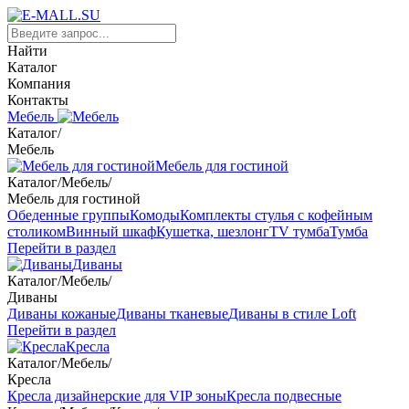
Найти
Каталог
Компания
Контакты
Мебель
Каталог
/
Мебель
Мебель для гостиной
Каталог
/
Мебель
/
Мебель для гостиной
Обеденные группы
Комоды
Комплекты стулья с кофейным
столиком
Винный шкаф
Кушетка, шезлонг
TV тумба
Тумба
Перейти в раздел
Диваны
Каталог
/
Мебель
/
Диваны
Диваны кожаные
Диваны тканевые
Диваны в стиле Loft
Перейти в раздел
Кресла
Каталог
/
Мебель
/
Кресла
Кресла дизайнерские для VIP зоны
Кресла подвесные