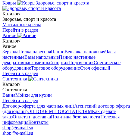
Ковры
Здоровье, спорт и красота
Каталог
/
Здоровье, спорт и красота
Массажные кресла
Перейти в раздел
Разное
Каталог
/
Разное
Зеркала
Полка навесная
Панно
Вешалка напольная
Часы
настенные
Вазы напольные
Панно настенные
декоративные
каминный портал
Подсвечник
Сценическое
оборудование
Торговое оборудование
Стол офисный
Перейти в раздел
Сантехника
Каталог
/
Сантехника
Ванна
Мойки для кухни
Перейти в раздел
Договор-оферта (для частных лиц)
Агентский договор оферта
(для юрлиц)
ОПТОВЫМ ПОКУПАТЕЛЯМ
Как сделать
заказ
Оплата и доставка
Политика безопасности
Полезная
информация
Контакты
shop@e-mall.su
shop@e-mall.su