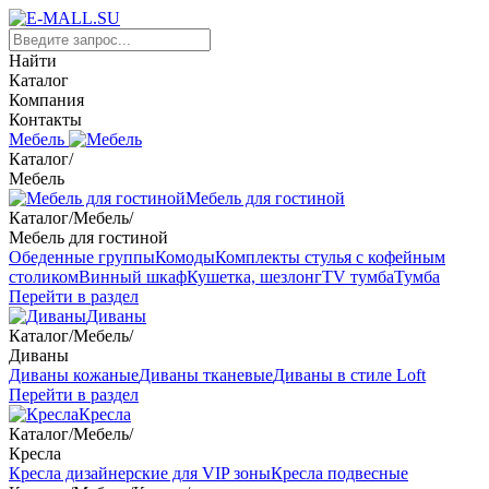
Найти
Каталог
Компания
Контакты
Мебель
Каталог
/
Мебель
Мебель для гостиной
Каталог
/
Мебель
/
Мебель для гостиной
Обеденные группы
Комоды
Комплекты стулья с кофейным
столиком
Винный шкаф
Кушетка, шезлонг
TV тумба
Тумба
Перейти в раздел
Диваны
Каталог
/
Мебель
/
Диваны
Диваны кожаные
Диваны тканевые
Диваны в стиле Loft
Перейти в раздел
Кресла
Каталог
/
Мебель
/
Кресла
Кресла дизайнерские для VIP зоны
Кресла подвесные