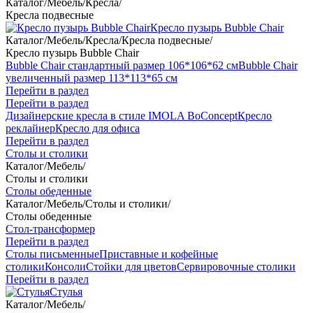
Каталог
/
Мебель
/
Кресла
/
Кресла подвесные
Кресло пузырь Bubble Chair
Каталог
/
Мебель
/
Кресла
/
Кресла подвесные
/
Кресло пузырь Bubble Chair
Bubble Chair стандартный размер 106*106*62 см
Bubble Chair
увеличенный размер 113*113*65 см
Перейти в раздел
Перейти в раздел
Дизайнерские кресла в стиле IMOLA BoConcept
Кресло
реклайнер
Кресло для офиса
Перейти в раздел
Столы и столики
Каталог
/
Мебель
/
Столы и столики
Столы обеденные
Каталог
/
Мебель
/
Столы и столики
/
Столы обеденные
Стол-трансформер
Перейти в раздел
Столы письменные
Приставные и кофейные
столики
Консоли
Стойки для цветов
Сервировочные столики
Перейти в раздел
Стулья
Каталог
/
Мебель
/