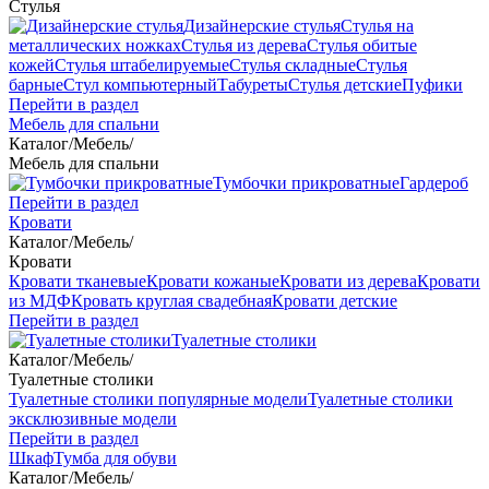
Стулья
Дизайнерские стулья
Стулья на
металлических ножках
Стулья из дерева
Стулья обитые
кожей
Стулья штабелируемые
Стулья складные
Стулья
барные
Стул компьютерный
Табуреты
Стулья детские
Пуфики
Перейти в раздел
Мебель для спальни
Каталог
/
Мебель
/
Мебель для спальни
Тумбочки прикроватные
Гардероб
Перейти в раздел
Кровати
Каталог
/
Мебель
/
Кровати
Кровати тканевые
Кровати кожаные
Кровати из дерева
Кровати
из МДФ
Кровать круглая свадебная
Кровати детские
Перейти в раздел
Туалетные столики
Каталог
/
Мебель
/
Туалетные столики
Туалетные столики популярные модели
Туалетные столики
эксклюзивные модели
Перейти в раздел
Шкаф
Тумба для обуви
Каталог
/
Мебель
/