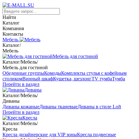
Найти
Каталог
Компания
Контакты
Мебель
Каталог
/
Мебель
Мебель для гостиной
Каталог
/
Мебель
/
Мебель для гостиной
Обеденные группы
Комоды
Комплекты стулья с кофейным
столиком
Винный шкаф
Кушетка, шезлонг
TV тумба
Тумба
Перейти в раздел
Диваны
Каталог
/
Мебель
/
Диваны
Диваны кожаные
Диваны тканевые
Диваны в стиле Loft
Перейти в раздел
Кресла
Каталог
/
Мебель
/
Кресла
Кресла дизайнерские для VIP зоны
Кресла подвесные