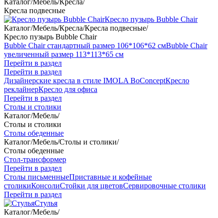
Каталог
/
Мебель
/
Кресла
/
Кресла подвесные
Кресло пузырь Bubble Chair
Каталог
/
Мебель
/
Кресла
/
Кресла подвесные
/
Кресло пузырь Bubble Chair
Bubble Chair стандартный размер 106*106*62 см
Bubble Chair
увеличенный размер 113*113*65 см
Перейти в раздел
Перейти в раздел
Дизайнерские кресла в стиле IMOLA BoConcept
Кресло
реклайнер
Кресло для офиса
Перейти в раздел
Столы и столики
Каталог
/
Мебель
/
Столы и столики
Столы обеденные
Каталог
/
Мебель
/
Столы и столики
/
Столы обеденные
Стол-трансформер
Перейти в раздел
Столы письменные
Приставные и кофейные
столики
Консоли
Стойки для цветов
Сервировочные столики
Перейти в раздел
Стулья
Каталог
/
Мебель
/