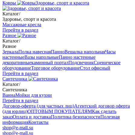
Ковры
Здоровье, спорт и красота
Каталог
/
Здоровье, спорт и красота
Массажные кресла
Перейти в раздел
Разное
Каталог
/
Разное
Зеркала
Полка навесная
Панно
Вешалка напольная
Часы
настенные
Вазы напольные
Панно настенные
декоративные
каминный портал
Подсвечник
Сценическое
оборудование
Торговое оборудование
Стол офисный
Перейти в раздел
Сантехника
Каталог
/
Сантехника
Ванна
Мойки для кухни
Перейти в раздел
Договор-оферта (для частных лиц)
Агентский договор оферта
(для юрлиц)
ОПТОВЫМ ПОКУПАТЕЛЯМ
Как сделать
заказ
Оплата и доставка
Политика безопасности
Полезная
информация
Контакты
shop@e-mall.su
shop@e-mall.su