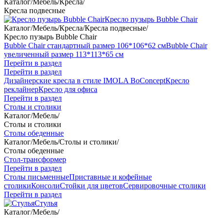
Каталог
/
Мебель
/
Кресла
/
Кресла подвесные
Кресло пузырь Bubble Chair
Каталог
/
Мебель
/
Кресла
/
Кресла подвесные
/
Кресло пузырь Bubble Chair
Bubble Chair стандартный размер 106*106*62 см
Bubble Chair
увеличенный размер 113*113*65 см
Перейти в раздел
Перейти в раздел
Дизайнерские кресла в стиле IMOLA BoConcept
Кресло
реклайнер
Кресло для офиса
Перейти в раздел
Столы и столики
Каталог
/
Мебель
/
Столы и столики
Столы обеденные
Каталог
/
Мебель
/
Столы и столики
/
Столы обеденные
Стол-трансформер
Перейти в раздел
Столы письменные
Приставные и кофейные
столики
Консоли
Стойки для цветов
Сервировочные столики
Перейти в раздел
Стулья
Каталог
/
Мебель
/