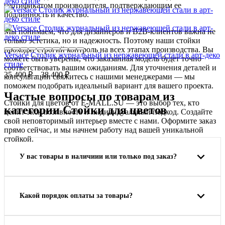
сертификатом производителя, подтверждающим ее
подлинность и качество.
Мы понимаем, что для дизайнеров и B2B-клиентов важна не
только эстетика, но и надежность. Поэтому наши стойки
проходят строгий контроль на всех этапах производства. Вы
Versace Столик журнальный из нержавеющей стали в арт-деко
можете быть уверены, что заказанная модель будет точно
стиле
соответствовать вашим ожиданиям. Для уточнения деталей и
35 400
₽
–
38 400
₽
консультации свяжитесь с нашими менеджерами — мы
поможем подобрать идеальный вариант для вашего проекта.
Частые вопросы по товарам из
Стойки для цветов от E-MALL.SU — это выбор тех, кто
категории Стойки для цветов
ценит эксклюзивность и индивидуальный подход. Создайте
свой неповторимый интерьер вместе с нами. Оформите заказ
прямо сейчас, и мы начнем работу над вашей уникальной
стойкой.
У вас товары в наличиии или только под заказ?
Какой порядок оплаты за товары?