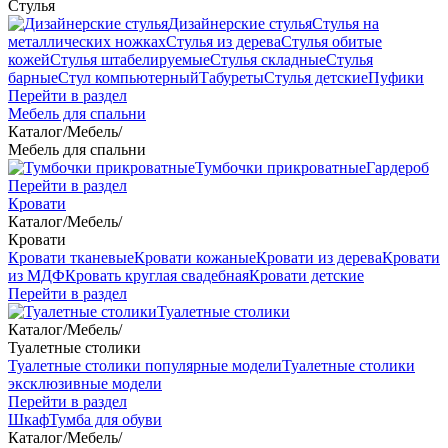
Стулья
Дизайнерские стулья
Стулья на
металлических ножках
Стулья из дерева
Стулья обитые
кожей
Стулья штабелируемые
Стулья складные
Стулья
барные
Стул компьютерный
Табуреты
Стулья детские
Пуфики
Перейти в раздел
Мебель для спальни
Каталог
/
Мебель
/
Мебель для спальни
Тумбочки прикроватные
Гардероб
Перейти в раздел
Кровати
Каталог
/
Мебель
/
Кровати
Кровати тканевые
Кровати кожаные
Кровати из дерева
Кровати
из МДФ
Кровать круглая свадебная
Кровати детские
Перейти в раздел
Туалетные столики
Каталог
/
Мебель
/
Туалетные столики
Туалетные столики популярные модели
Туалетные столики
эксклюзивные модели
Перейти в раздел
Шкаф
Тумба для обуви
Каталог
/
Мебель
/