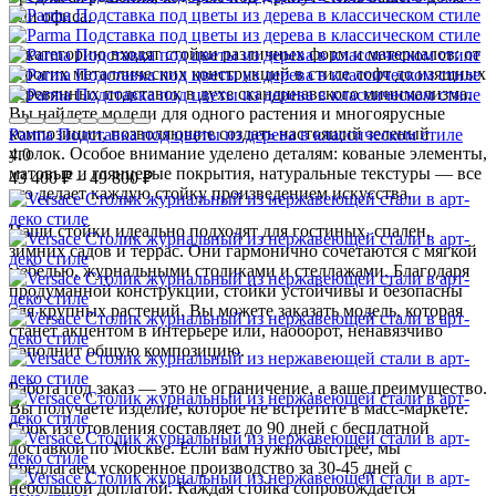
или офиса.
В категорию входят стойки различных форм и материалов: от
строгих металлических конструкций в стиле лофт до изящных
деревянных подставок в духе скандинавского минимализма.
Вы найдете модели для одного растения и многоярусные
композиции, позволяющие создать настоящий зеленый
Parma Подставка под цветы из дерева в классическом стиле
уголок. Особое внимание уделено деталям: кованые элементы,
4.0
матовые и глянцевые покрытия, натуральные текстуры — все
43 400
₽
–
49 800
₽
это делает каждую стойку произведением искусства.
Наши стойки идеально подходят для гостиных, спален,
зимних садов и террас. Они гармонично сочетаются с мягкой
мебелью, журнальными столиками и стеллажами. Благодаря
продуманной конструкции, стойки устойчивы и безопасны
для крупных растений. Вы можете заказать модель, которая
станет акцентом в интерьере или, наоборот, ненавязчиво
дополнит общую композицию.
Работа под заказ — это не ограничение, а ваше преимущество.
Вы получаете изделие, которое не встретите в масс-маркете.
Срок изготовления составляет до 90 дней с бесплатной
доставкой по Москве. Если вам нужно быстрее, мы
предлагаем ускоренное производство за 30-45 дней с
небольшой доплатой. Каждая стойка сопровождается