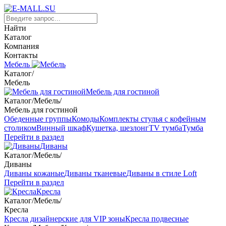
Найти
Каталог
Компания
Контакты
Мебель
Каталог
/
Мебель
Мебель для гостиной
Каталог
/
Мебель
/
Мебель для гостиной
Обеденные группы
Комоды
Комплекты стулья с кофейным
столиком
Винный шкаф
Кушетка, шезлонг
TV тумба
Тумба
Перейти в раздел
Диваны
Каталог
/
Мебель
/
Диваны
Диваны кожаные
Диваны тканевые
Диваны в стиле Loft
Перейти в раздел
Кресла
Каталог
/
Мебель
/
Кресла
Кресла дизайнерские для VIP зоны
Кресла подвесные