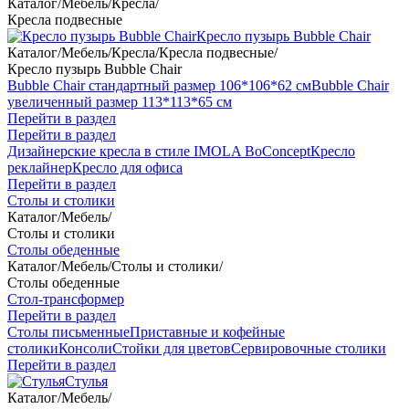
Каталог
/
Мебель
/
Кресла
/
Кресла подвесные
Кресло пузырь Bubble Chair
Каталог
/
Мебель
/
Кресла
/
Кресла подвесные
/
Кресло пузырь Bubble Chair
Bubble Chair стандартный размер 106*106*62 см
Bubble Chair
увеличенный размер 113*113*65 см
Перейти в раздел
Перейти в раздел
Дизайнерские кресла в стиле IMOLA BoConcept
Кресло
реклайнер
Кресло для офиса
Перейти в раздел
Столы и столики
Каталог
/
Мебель
/
Столы и столики
Столы обеденные
Каталог
/
Мебель
/
Столы и столики
/
Столы обеденные
Стол-трансформер
Перейти в раздел
Столы письменные
Приставные и кофейные
столики
Консоли
Стойки для цветов
Сервировочные столики
Перейти в раздел
Стулья
Каталог
/
Мебель
/