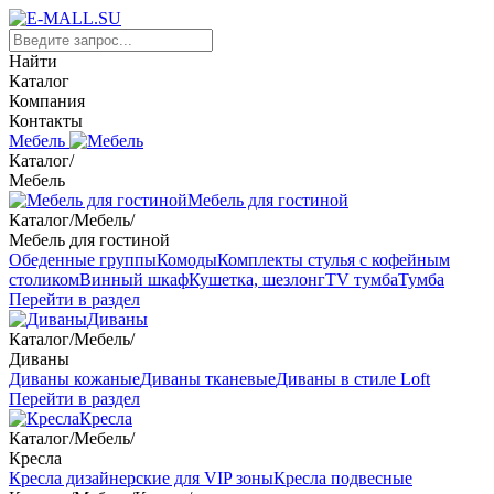
Найти
Каталог
Компания
Контакты
Мебель
Каталог
/
Мебель
Мебель для гостиной
Каталог
/
Мебель
/
Мебель для гостиной
Обеденные группы
Комоды
Комплекты стулья с кофейным
столиком
Винный шкаф
Кушетка, шезлонг
TV тумба
Тумба
Перейти в раздел
Диваны
Каталог
/
Мебель
/
Диваны
Диваны кожаные
Диваны тканевые
Диваны в стиле Loft
Перейти в раздел
Кресла
Каталог
/
Мебель
/
Кресла
Кресла дизайнерские для VIP зоны
Кресла подвесные