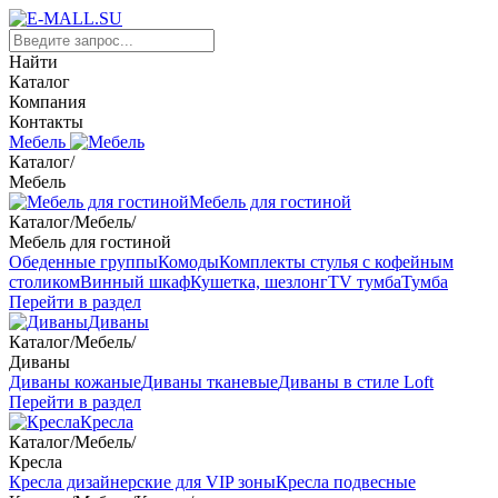
Найти
Каталог
Компания
Контакты
Мебель
Каталог
/
Мебель
Мебель для гостиной
Каталог
/
Мебель
/
Мебель для гостиной
Обеденные группы
Комоды
Комплекты стулья с кофейным
столиком
Винный шкаф
Кушетка, шезлонг
TV тумба
Тумба
Перейти в раздел
Диваны
Каталог
/
Мебель
/
Диваны
Диваны кожаные
Диваны тканевые
Диваны в стиле Loft
Перейти в раздел
Кресла
Каталог
/
Мебель
/
Кресла
Кресла дизайнерские для VIP зоны
Кресла подвесные