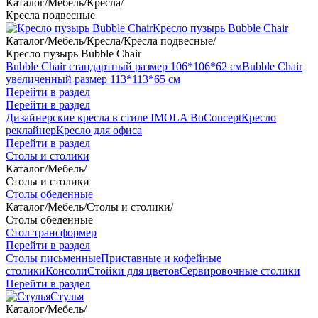
Каталог
/
Мебель
/
Кресла
/
Кресла подвесные
Кресло пузырь Bubble Chair
Каталог
/
Мебель
/
Кресла
/
Кресла подвесные
/
Кресло пузырь Bubble Chair
Bubble Chair стандартный размер 106*106*62 см
Bubble Chair
увеличенный размер 113*113*65 см
Перейти в раздел
Перейти в раздел
Дизайнерские кресла в стиле IMOLA BoConcept
Кресло
реклайнер
Кресло для офиса
Перейти в раздел
Столы и столики
Каталог
/
Мебель
/
Столы и столики
Столы обеденные
Каталог
/
Мебель
/
Столы и столики
/
Столы обеденные
Стол-трансформер
Перейти в раздел
Столы письменные
Приставные и кофейные
столики
Консоли
Стойки для цветов
Сервировочные столики
Перейти в раздел
Стулья
Каталог
/
Мебель
/