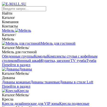
Найти
Каталог
Компания
Контакты
Мебель
Каталог
/
Мебель
Мебель для гостиной
Каталог
/
Мебель
/
Мебель для гостиной
Обеденные группы
Комоды
Комплекты стулья с кофейным
столиком
Винный шкаф
Кушетка, шезлонг
TV тумба
Тумба
Перейти в раздел
Диваны
Каталог
/
Мебель
/
Диваны
Диваны кожаные
Диваны тканевые
Диваны в стиле Loft
Перейти в раздел
Кресла
Каталог
/
Мебель
/
Кресла
Кресла дизайнерские для VIP зоны
Кресла подвесные