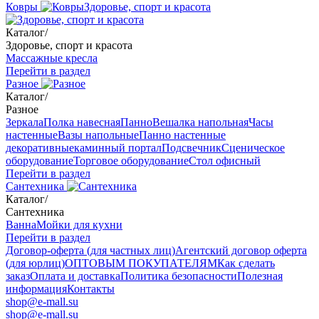
Ковры
Здоровье, спорт и красота
Каталог
/
Здоровье, спорт и красота
Массажные кресла
Перейти в раздел
Разное
Каталог
/
Разное
Зеркала
Полка навесная
Панно
Вешалка напольная
Часы
настенные
Вазы напольные
Панно настенные
декоративные
каминный портал
Подсвечник
Сценическое
оборудование
Торговое оборудование
Стол офисный
Перейти в раздел
Сантехника
Каталог
/
Сантехника
Ванна
Мойки для кухни
Перейти в раздел
Договор-оферта (для частных лиц)
Агентский договор оферта
(для юрлиц)
ОПТОВЫМ ПОКУПАТЕЛЯМ
Как сделать
заказ
Оплата и доставка
Политика безопасности
Полезная
информация
Контакты
shop@e-mall.su
shop@e-mall.su