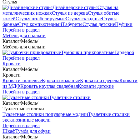
Стулья
Дизайнерские стулья
Стулья на
металлических ножках
Стулья из дерева
Стулья обитые
кожей
Стулья штабелируемые
Стулья складные
Стулья
барные
Стул компьютерный
Табуреты
Стулья детские
Пуфики
Перейти в раздел
Мебель для спальни
Каталог
/
Мебель
/
Мебель для спальни
Тумбочки прикроватные
Гардероб
Перейти в раздел
Кровати
Каталог
/
Мебель
/
Кровати
Кровати тканевые
Кровати кожаные
Кровати из дерева
Кровати
из МДФ
Кровать круглая свадебная
Кровати детские
Перейти в раздел
Туалетные столики
Каталог
/
Мебель
/
Туалетные столики
Туалетные столики популярные модели
Туалетные столики
эксклюзивные модели
Перейти в раздел
Шкаф
Тумба для обуви
Каталог
/
Мебель
/