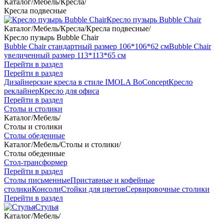
Каталог
/
Мебель
/
Кресла
/
Кресла подвесные
Кресло пузырь Bubble Chair
Каталог
/
Мебель
/
Кресла
/
Кресла подвесные
/
Кресло пузырь Bubble Chair
Bubble Chair стандартный размер 106*106*62 см
Bubble Chair
увеличенный размер 113*113*65 см
Перейти в раздел
Перейти в раздел
Дизайнерские кресла в стиле IMOLA BoConcept
Кресло
реклайнер
Кресло для офиса
Перейти в раздел
Столы и столики
Каталог
/
Мебель
/
Столы и столики
Столы обеденные
Каталог
/
Мебель
/
Столы и столики
/
Столы обеденные
Стол-трансформер
Перейти в раздел
Столы письменные
Приставные и кофейные
столики
Консоли
Стойки для цветов
Сервировочные столики
Перейти в раздел
Стулья
Каталог
/
Мебель
/