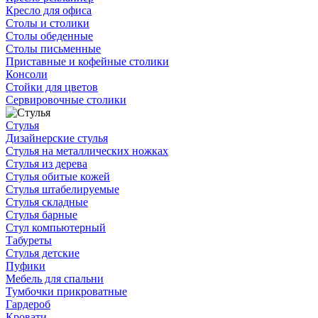
Кресло для офиса
Столы и столики
Столы обеденные
Столы письменные
Приставные и кофейные столики
Консоли
Стойки для цветов
Сервировочные столики
Стулья
Дизайнерские стулья
Стулья на металлических ножках
Стулья из дерева
Стулья обитые кожей
Стулья штабелируемые
Стулья складные
Стулья барные
Стул компьютерный
Табуреты
Стулья детские
Пуфики
Мебель для спальни
Тумбочки прикроватные
Гардероб
Кровати