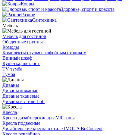
Ковры
Здоровье, спорт и красота
Разное
Сантехника
Мебель
Мебель для гостиной
Обеденные группы
Комоды
Комплекты стулья с кофейным столиком
Винный шкаф
Кушетка, шезлонг
TV тумба
Тумба
Диваны
Диваны кожаные
Диваны тканевые
Диваны в стиле Loft
Кресла
Кресла дизайнерские для VIP зоны
Кресла подвесные
Дизайнерские кресла в стиле IMOLA BoConcept
Кресло реклайнер