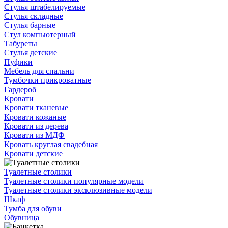
Стулья штабелируемые
Стулья складные
Стулья барные
Стул компьютерный
Табуреты
Стулья детские
Пуфики
Мебель для спальни
Тумбочки прикроватные
Гардероб
Кровати
Кровати тканевые
Кровати кожаные
Кровати из дерева
Кровати из МДФ
Кровать круглая свадебная
Кровати детские
Туалетные столики
Туалетные столики популярные модели
Туалетные столики эксклюзивные модели
Шкаф
Тумба для обуви
Обувница